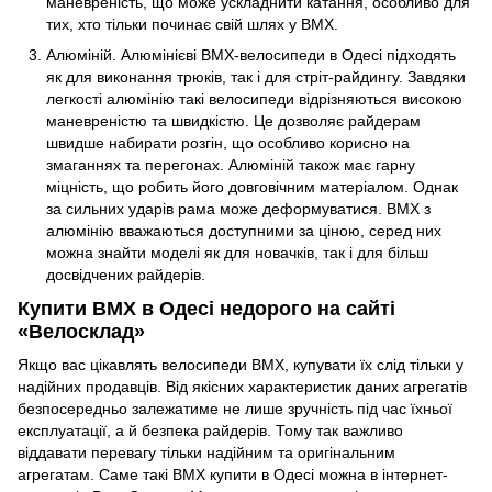
маневреність, що може ускладнити катання, особливо для
тих, хто тільки починає свій шлях у BMX.
Алюміній. Алюмінієві BMX-велосипеди в Одесі підходять
як для виконання трюків, так і для стріт-райдингу. Завдяки
легкості алюмінію такі велосипеди відрізняються високою
маневреністю та швидкістю. Це дозволяє райдерам
швидше набирати розгін, що особливо корисно на
змаганнях та перегонах. Алюміній також має гарну
міцність, що робить його довговічним матеріалом. Однак
за сильних ударів рама може деформуватися. BMX з
алюмінію вважаються доступними за ціною, серед них
можна знайти моделі як для новачків, так і для більш
досвідчених райдерів.
Купити BMX в Одесі недорого на сайті
«Велосклад»
Якщо вас цікавлять велосипеди BMX, купувати їх слід тільки у
надійних продавців. Від якісних характеристик даних агрегатів
безпосередньо залежатиме не лише зручність під час їхньої
експлуатації, а й безпека райдерів. Тому так важливо
віддавати перевагу тільки надійним та оригінальним
агрегатам. Саме такі BMX купити в Одесі можна в інтернет-