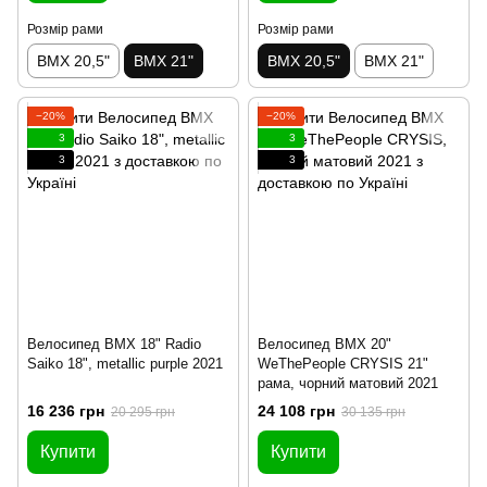
Розмір рами
Розмір рами
BMX 20,5"
BMX 21"
BMX 20,5"
BMX 21"
−20%
−20%
3
3
3
3
Велосипед BMX 18" Radio
Велосипед BMX 20"
Saiko 18", metallic purple 2021
WeThePeople CRYSIS 21"
рама, чорний матовий 2021
16 236 грн
24 108 грн
20 295 грн
30 135 грн
Купити
Купити