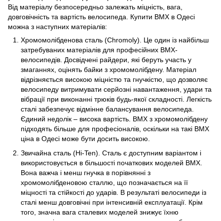
Від матеріалу безпосередньо залежать міцність, вага,
довговічність та вартість велосипеда. Купити BMX в Одесі
можна з наступних матеріалів:
Хромомолібденова сталь (Chromoly). Це один із найбільш
затребуваних матеріалів для професійних BMX-
велосипедів. Досвідчені райдери, які беруть участь у
змаганнях, оцінять байки з хромомолібдену. Матеріал
відрізняється високою міцністю та гнучкістю, що дозволяє
велосипеду витримувати серйозні навантаження, удари та
вібрації при виконанні трюків будь-якої складності. Легкість
сталі забезпечує відмінне балансування велосипеда.
Єдиний недолік – висока вартість. BMX з хромомолібдену
підходять більше для професіоналів, оскільки на такі BMX
ціна в Одесі може бути досить високою.
Звичайна сталь (Hi-Ten). Сталь є доступним варіантом і
використовується в більшості початкових моделей BMX.
Вона важча і менш гнучка в порівнянні з
хромомолібденовою сталлю, що позначається на її
міцності та стійкості до ударів. В результаті велосипеди із
сталі менш довговічні при інтенсивній експлуатації. Крім
того, значна вага сталевих моделей знижує їхню