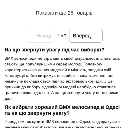
Показати ще 25 товарів
Назад
Вперед
1
з 7
На що звернути увагу під час виборів?
BMX велосипеди не втрачають своєї актуальності, а навпаки,
стають ще популярнішими серед молоді. Головною
характеристикою даних моделей є міцність, завдяки якій
конструкції стійко витримують серйозні навантаження, які
неминуче покладаються під час екстремальної їзди. З цієї
причини до вибору відповідної моделі необхідно ставитися
гранично відповідально. А на що звернути увагу поговоримо
далі.
Як вибрати хороший BMX велосипед в Одесі
та на що звернути увагу?
Перед тим, як купити BMX велосипед в Одесі, слід врахувати
декілька ключових факторів, від яких безпосередньо залежить