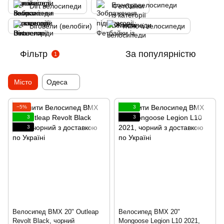
Dirt велосипеди
Фетбайки
Біговели (велобіги)
Жіночі велосипеди
Фільтр
За популярністю
1
Місто
Одеса
−5%
3
3
3
3
Велосипед BMX 20" Outleap
Велосипед BMX 20"
Revolt Black, чорний
Mongoose Legion L10 2021,