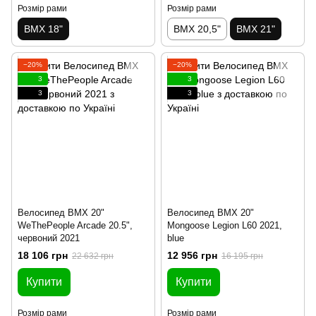
Розмір рами
Розмір рами
BMX 18"
BMX 20,5"
BMX 21"
−20%
−20%
3
3
3
3
Велосипед BMX 20"
Велосипед BMX 20"
WeThePeople Arcade 20.5",
Mongoose Legion L60 2021,
червоний 2021
blue
18 106 грн
12 956 грн
22 632 грн
16 195 грн
Купити
Купити
Розмір рами
Розмір рами