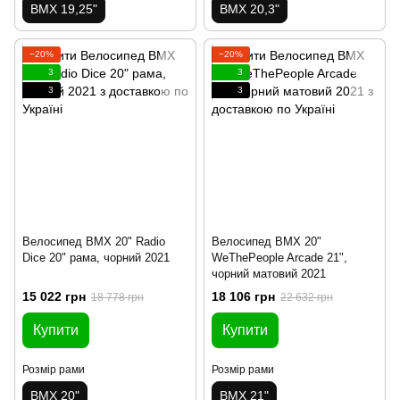
BMX 19,25"
BMX 20,3"
−20%
−20%
3
3
3
3
Велосипед BMX 20" Radio
Велосипед BMX 20"
Dice 20" рама, чорний 2021
WeThePeople Arcade 21",
чорний матовий 2021
15 022 грн
18 106 грн
18 778 грн
22 632 грн
Купити
Купити
Розмір рами
Розмір рами
BMX 20"
BMX 21"