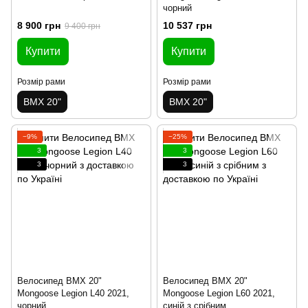
чорний
8 900 грн
10 537 грн
9 400 грн
Купити
Купити
Розмір рами
Розмір рами
BMX 20"
BMX 20"
−9%
−25%
3
3
3
3
Велосипед BMX 20"
Велосипед BMX 20"
Mongoose Legion L40 2021,
Mongoose Legion L60 2021,
чорний
синій з срібним