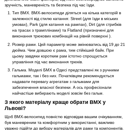
зручність, маневреність та безпека під час їзди.
Тип BMX. BMX-велосипеди діляться на кілька категорій в
залежності від стилю катання: Street (для їзди в міських
умовах), Park (для катання на рампах), Dirt (для стрибків
на трасах з трамплінами) та Flatland (призначені для
виконання трюкових комбінацій на рівній поверхні ).
Розмір рами. Цей параметр може змінюватись від 19 до 21
дюйма. Чим довшою є рама, тим стійкіший байк. При
цьому завдяки коротким рам істотно спрощується
управління під час виконання трюків.
Гальма. Моделі БМХ в Одесі представлені як з ручними
гальмами, так і без них. Початківцям рекомендується
надавати перевагу агрегатам з гальмами для
забезпечення власної безпеки. А ось професіонали
найчастіше вибирають моделі зовсім без гальм.
З якого матеріалу краще обрати BMX у
Львові?
Щоб BMX-велосипед повністю відповідав вашим очікуванням,
був маневреним та комфортним у використанні, важливо
уважно підійти до вибору матеріалів для рами та компонентів.