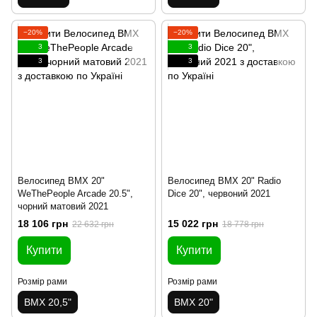
−20%
−20%
3
3
3
3
Велосипед BMX 20"
Велосипед BMX 20" Radio
WeThePeople Arcade 20.5",
Dice 20", червоний 2021
чорний матовий 2021
18 106 грн
15 022 грн
22 632 грн
18 778 грн
Купити
Купити
Розмір рами
Розмір рами
BMX 20,5"
BMX 20"