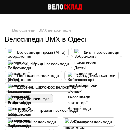
Cлідкуй за знижками в instagram
Велосипеди
BMX велосипеди
Велосипеди BMX в Одесі
Велосипеди гірські (МТБ)
Дитячі велосипеди
Міські, гібридні велосипеди
Підліткові велосипеди
Складні велосипеди
Шосейні, циклокрос велосипеди
BMX велосипеди
Туристичні, гравійні велосипеди
Вживані велосипеди
Електровелосипеди