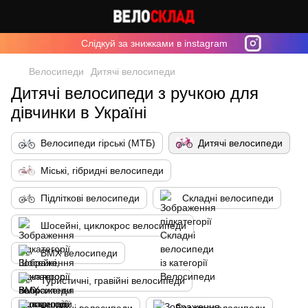
Cлідкуй за знижками в instagram
Велосипеди
Дитячі велосипеди
Дитячі велосипеди з ручкою для
дівчинки в Україні
Велосипеди гірські (МТБ)
Дитячі велосипеди
Міські, гібридні велосипеди
Підліткові велосипеди
Складні велосипеди
Шосейні, циклокрос велосипеди
BMX велосипеди
Туристичні, гравійні велосипеди