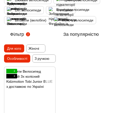
Вживані велосипеди
Електровелосипеди
Dirt велосипеди
Фетбайки
Біговели (велобіги)
Жіночі велосипеди
Фільтр
За популярністю
2
Для кого
Жіночі
Особливості
З ручкою
3
3