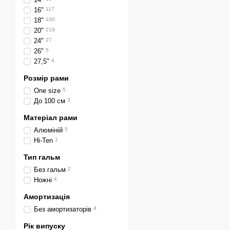
16"
117
18"
100
20"
219
24"
27
26"
5
27,5"
4
Розмір рами
One size
5
До 100 см
3
Матеріал рами
Алюміній
5
Hi-Ten
1
Тип гальм
Без гальм
2
Ножні
4
Амортизація
Без амортизаторів
4
Рік випуску