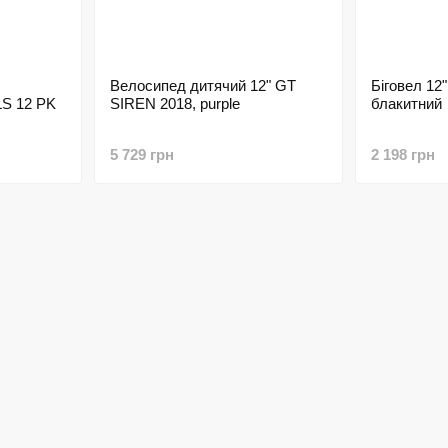
Велосипед дитячий 12" GT
Біговел 12"
S 12 PK
SIREN 2018, purple
блакитний
5 729 грн
2 198 грн