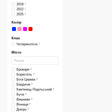
2018
1
2022
2
2025
2
Колір
Клас
Чотириколісні
3
Місто
Бровари
8
Бориспіль
8
Біла Церква
8
Бердичів
8
Кам'янець-Подільський
8
Буча
8
Вишневе
8
Вінниця
8
Дніпро
8