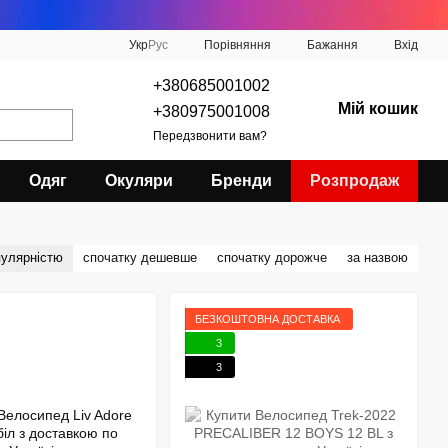
Порівняння
Укр
Рус
Бажання
Вхід
+380685001002
Мій кошик
+380975001008
Передзвонити вам?
Одяг
Окуляри
Бренди
Розпродаж
пулярністю
спочатку дешевше
спочатку дорожче
за назвою
БЕЗКОШТОВНА ДОСТАВКА
3
3