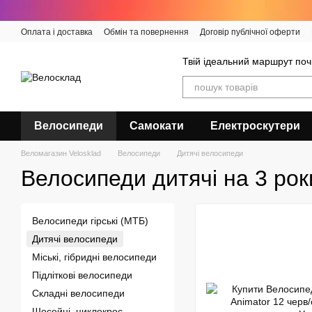
Перейти до основного контенту
Оплата і доставка
Обмін та повернення
Договір публічної оферти
Твій ідеальний маршрут поч
Велосипеди
Самокати
Електроскутери
Веломагазин Velosklad
Велосипеди
Дитячі велосипеди
Велосипеди дитячі на 3 рок
Велосипеди гірські (МТБ)
Дитячі велосипеди
Міські, гібридні велосипеди
Підліткові велосипеди
Складні велосипеди
Шосейні, циклокрос