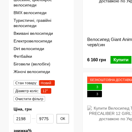
велосипеди
BMX велосипеди
Туристичні, гравійні
велосипеди
Вживані велосипеди
Велосипед Giant Anim
Електровелосипеди
черв/син
Dirt велосипеди
Фетбайки
6 160 грн
Купити
Біговели (велобіги)
Жіночі велосипеди
БЕЗКОШТОВНА ДОСТАВК
Стан товару:
Новий
3
Діаметр коліс:
12"
3
Очистити фільтр
Ціна, грн
Від Ціна, грн
До Ціна, грн
ОК
знижка%