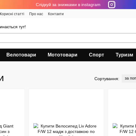
Cлідкуй за знижками в instagram
Корисні статті
Про нас
Контакти
инається тут!
Велотовари
Мототовари
Спорт
Туризм
и
за по
Сортування: