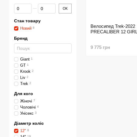
Від знижка%
До знижка%
ОК
Стан товару
Велосипед Trek-2022
Новий
8
PRECALIBER 12 GIRL
Бренд
9 775 грн
Giant
1
GT
1
Krook
2
Liv
2
Trek
2
Для кого
Жіночі
7
Чоловічі
4
Унісекс
3
Діаметр коліс
12"
8
14"
19