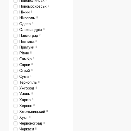
Нововолинськ
Новомосковськ
8
Ніжин
8
Нікополь
8
Одеса
8
Олександрія
8
Павлоград
8
Полтава
8
Прилуки
8
Рівне
8
Самбір
8
Сарни
8
Стрий
8
Суми
8
Тернопіль
8
Ужгород
8
Умань
8
Харків
8
Херсон
8
Хмельницький
8
Хуст
8
Червоноград
8
Черкаси
8