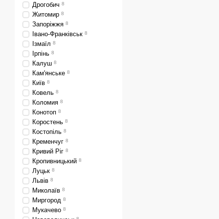
Дрогобич
8
Житомир
8
Запоріжжя
8
Івано-Франківськ
8
Ізмаїл
8
Ірпінь
8
Калуш
8
Кам'янське
8
Київ
8
Ковель
8
Коломия
8
Конотоп
8
Коростень
8
Костопіль
8
Кременчуг
8
Кривий Ріг
8
Кропивницький
8
Луцьк
8
Львів
8
Миколаїв
8
Миргород
8
Мукачево
8
8