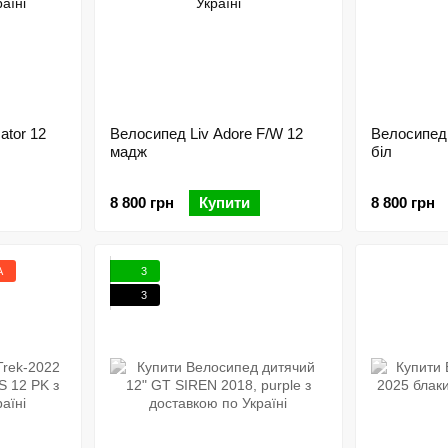
ator 12
Велосипед Liv Adore F/W 12
Велосипед 
мадж
біл
8 800 грн
Купити
8 800 грн
А
3
3