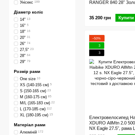
RANGER 840 28" Зол
Унісекс
189
Діаметр коліс
35 200 грн
Купити
14"
13
16"
5
18"
16
20"
31
−50%
26"
74
3
27,5"
23
3
28"
64
29"
79
Розмір рами
One size
10
XS (140-155 см)
5
S (150-165 см)
23
M (160-175 см)
85
M/L (165-183 см)
22
L (170-185 см)
112
XL (180-195 см)
15
Електровелосипед Ha
XDURO AllMtn 2.0 500
Матеріал рами
NX Eagle 27.5", рама L
Алюміній
172
сіро-червоний, 2020, 