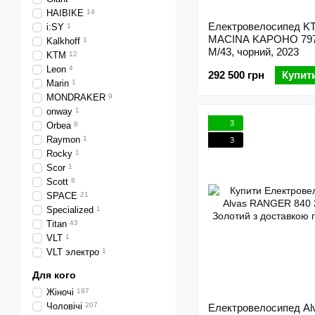
HAIBIKE
14
Електровелосипед K
i:SY
1
MACINA KAPOHO 797
Kalkhoff
1
M/43, чорний, 2023
KTM
12
Leon
4
292 500 грн
Купит
Marin
1
MONDRAKER
9
onway
1
3
Orbea
8
Raymon
1
3
Rocky
1
Scor
1
Scott
8
SPACE
21
Specialized
1
Titan
43
VLT
1
VLT электро
1
Для кого
Жіночі
197
Чоловічі
207
Електровелосипед Al