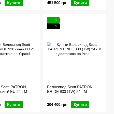
н
Купити
451 500 грн
Купити
3
3
 Scott PATRON
Велосипед Scott PATRON
синій EU 24 - M
ERIDE 930 (TW) 24 - M
н
Купити
304 400 грн
Купити