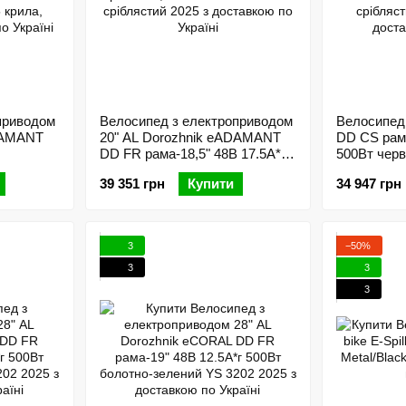
приводом
Велосипед з електроприводом
Велосипед 
DAMANT
20" AL Dorozhnik eADAMANT
DD CS рама
DD FR рама-18,5" 48B 17.5А*г
500Вт черв
чорний
500Вт срiблястий 2025
39 351 грн
Купити
34 947 грн
3
−50%
3
3
3