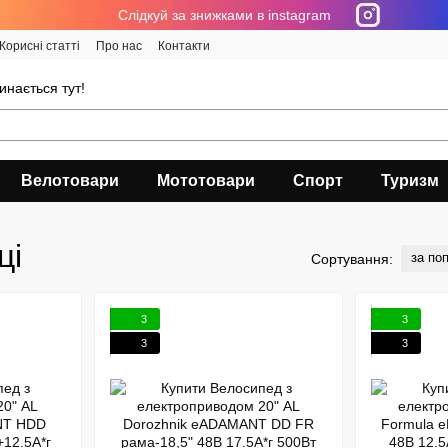
Cлідкуй за знижками в instagram
Корисні статті
Про нас
Контакти
инається тут!
Велотовари
Мототовари
Спорт
Туризм
ці
за по
Сортування:
3
3
3
3