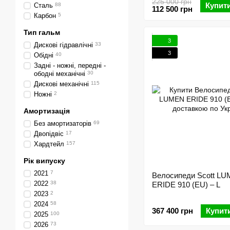
225 000 грн
Купит
Сталь
88
112 500 грн
Карбон
5
Тип гальм
3
Дискові гідравлічні
33
3
Обідні
40
Задні - ножні, передні -
ободні механічні
30
Дискові механічні
115
Ножні
2
Амортизація
Без амортизаторів
69
Двопідвіс
17
Хардтейл
157
Рік випуску
2021
7
Велосипеди Scott L
2022
38
ERIDE 910 (EU) – L
2023
2
2024
58
367 400 грн
Купит
2025
100
2026
73