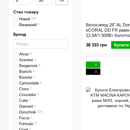
ОК
Стан товару
Новий
322
Велосипед 28" AL Dor
Вживаний
6
eCORAL DD FR рама-
Бренд
12.5А*г 500Вт болотн
36 333 грн
Купити
Alvas
6
Aventon
1
3
Bergamont
3
Bianchi
1
3
Booster
1
Cannondale
2
Cross
7
Crossbike
1
Cube
1
Diamant
1
Dorozhnik
123
Focus
1
Formula
57
Giant
1