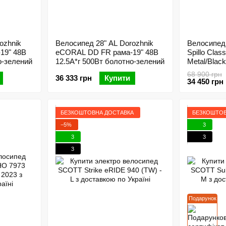
ozhnik
Велосипед 28" AL Dorozhnik
Велосипед 
19" 48B
eCORAL DD FR рама-19" 48B
Spillo Clas
о-зелений
12.5А*г 500Вт болотно-зелений
Metal/Black
68 900 грн
36 333 грн
Купити
34 450 грн
БЕЗКОШТОВНА ДОСТАВКА
БЕЗКОШТОВ
−5%
3
3
3
3
Подарунок