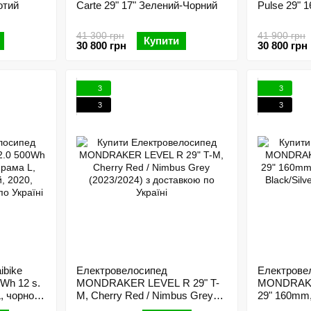
отий
Carte 29" 17" Зелений-Чорний
Pulse 29" 
41 300 грн
41 900 грн
Купити
30 800 грн
30 800 грн
3
3
3
3
ibike
Електровелосипед
Електрове
Wh 12 s.
MONDRAKER LEVEL R 29" T-
MONDRAKE
, чорно-
M, Cherry Red / Nimbus Grey
29" 160mm
тестовий
(2023/2024)
Black/Silver