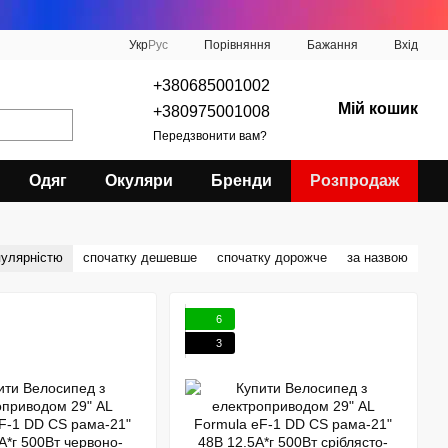
Порівняння
Укр
Рус
Бажання
Вхід
+380685001002
Мій кошик
+380975001008
Передзвонити вам?
Одяг
Окуляри
Бренди
Розпродаж
пулярністю
спочатку дешевше
спочатку дорожче
за назвою
6
3