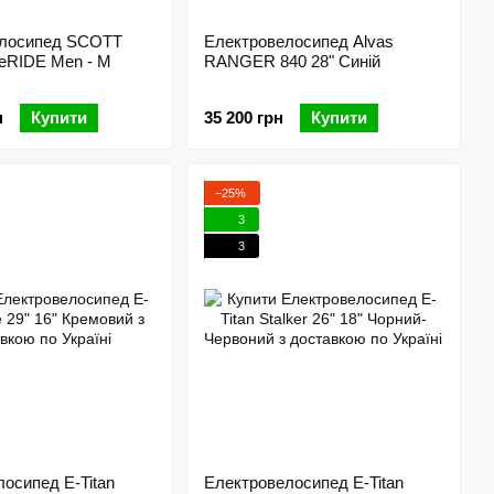
елосипед SCOTT
Електровелосипед Alvas
 eRIDE Men - M
RANGER 840 28" Синій
н
Купити
35 200 грн
Купити
−25%
3
3
осипед E-Titan
Електровелосипед E-Titan