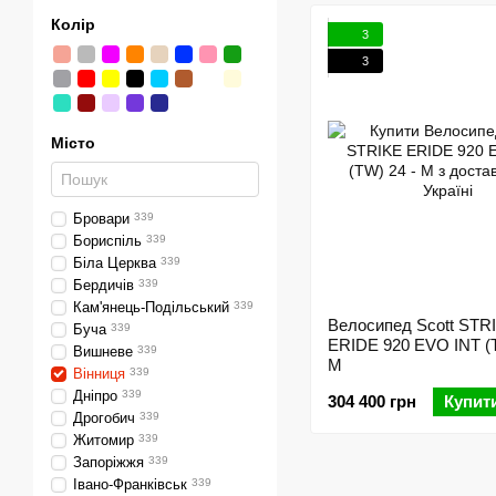
Колір
3
3
Місто
Бровари
339
Бориспіль
339
Біла Церква
339
Бердичів
339
Кам'янець-Подільський
339
Велосипед Scott STR
Буча
339
ERIDE 920 EVO INT (T
Вишневе
339
M
Вінниця
339
Дніпро
339
304 400 грн
Купит
Дрогобич
339
Житомир
339
Запоріжжя
339
Івано-Франківськ
339