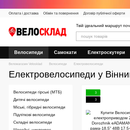
Перейти до основного контенту
Оплата і доставка
Обмін та повернення
Договір публічної оферти
Твій ідеальний маршрут поч
Велосипеди
Самокати
Електроскутери
Веломагазин Velosklad
Велосипеди
Електровелосипеди
Електровелосипеди у Вінни
Велосипеди гірські (МТБ)
3
Дитячі велосипеди
3
Міські, гібридні велосипеди
Підліткові велосипеди
Складні велосипеди
Шосейні, циклокрос