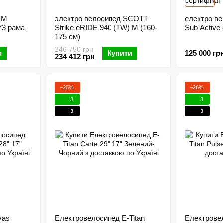
TM
электро велосипед SCOTT
електро в
3 рама
Strike eRIDE 940 (TW) M (160-
Sub Active
175 см)
246 750 грн
и
Купити
125 000 гр
234 412 грн
−25%
−26%
3
3
3
3
vas
Електровелосипед E-Titan
Електровел