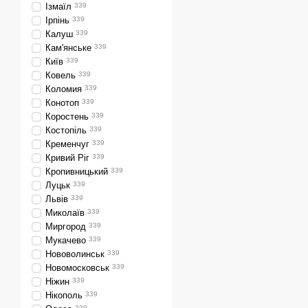
Ізмаїл
339
Ірпінь
339
Калуш
339
Кам'янське
339
Київ
339
Ковель
339
Коломия
339
Конотоп
339
Коростень
339
Костопіль
339
Кременчуг
339
Кривий Ріг
339
Кропивницький
339
Луцьк
339
Львів
339
Миколаїв
339
Миргород
339
Мукачево
339
Нововолинськ
339
Новомосковськ
339
Ніжин
339
Нікополь
339
339