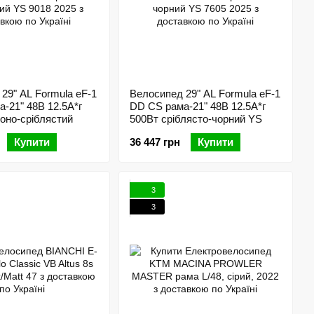
29" AL Formula eF-1
Велосипед 29" AL Formula eF-1
-21" 48B 12.5А*г
DD CS рама-21" 48B 12.5А*г
оно-сріблястий
500Вт сріблясто-чорний YS
Купити
36 447 грн
Купити
3
3