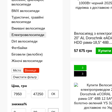
велосипеди
BMX велосипеди
Туристичні, гравійні
велосипеди
Вживані велосипеди
Велосипед з електро
Електровелосипеди
20" AL Dorozhnik eA
Dirt велосипеди
HDD рама-18,5" 48B
17.5+12.5А*г 1000Вт 
Фетбайки
57 675 грн
Купити
2025 крила, підніжка
Біговели (велобіги)
Жіночі велосипеди
3
Місто:
Вінниця
3
Очистити фільтр
Ціна, грн
Від Ціна, грн
До Ціна, грн
ОК
знижка%
Від знижка%
До знижка%