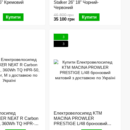
16" Кремовий
Stalker 26" 18" Чорний-
Червоний
46 800 грн
Купити
Купити
35 100 грн
3
3
лосипед
Електровелосипед KTM
R NEAT R Carbon
MACINA PROWLER
, 360Wh TQ HPR-50,
PRESTIGE L/48 бронзовий
, L
матовий