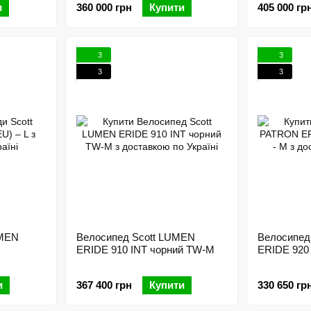
и
360 000 грн
Купити
405 000 гр
3
3
3
3
UMEN
Велосипед Scott LUMEN
Велосипед
ERIDE 910 INT чорний TW-M
ERIDE 920 
и
367 400 грн
Купити
330 650 гр