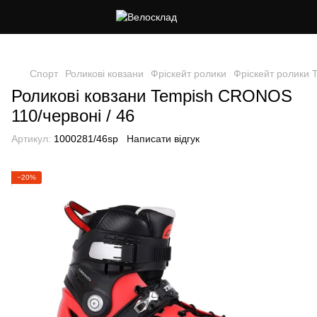
Cлідкуй за знижками в instagram
Спорт
Роликові ковзани
Фріскейт ролики
Фріскейт ролики 
Роликові ковзани Tempish CRONOS
110/червоні / 46
Артикул:
1000281/46sp
Написати відгук
−20%