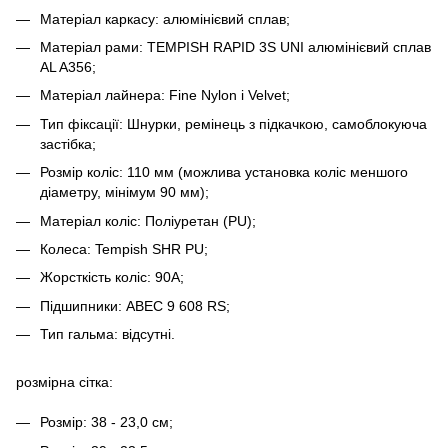
Матеріал каркасу: алюмінієвий сплав;
Матеріал рами: TEMPISH RAPID 3S UNI алюмінієвий сплав
AL A356;
Матеріал лайнера: Fine Nylon і Velvet;
Тип фіксації: Шнурки, ремінець з підкачкою, самоблокуюча
застібка;
Розмір коліс: 110 мм (можлива установка коліс меншого
діаметру, мінімум 90 мм);
Матеріал коліс: Поліуретан (PU);
Колеса: Tempish SHR PU;
Жорсткість коліс: 90А;
Підшипники: АВЕС 9 608 RS;
Тип гальма: відсутні.
розмірна сітка:
Розмір: 38 - 23,0 см;