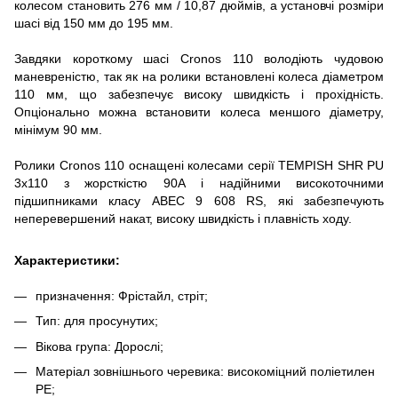
колесом становить 276 мм / 10,87 дюймів, а установчі розміри
шасі від 150 мм до 195 мм.
Завдяки короткому шасі Cronos 110 володіють чудовою
маневреністю, так як на ролики встановлені колеса діаметром
110 мм, що забезпечує високу швидкість і прохідність.
Опціонально можна встановити колеса меншого діаметру,
мінімум 90 мм.
Ролики Cronos 110 оснащені колесами серії TEMPISH SHR PU
3х110 з жорсткістю 90А і надійними високоточними
підшипниками класу АВЕС 9 608 RS, які забезпечують
неперевершений накат, високу швидкість і плавність ходу.
Характеристики:
призначення: Фрістайл, стріт;
Тип: для просунутих;
Вікова група: Дорослі;
Матеріал зовнішнього черевика: високоміцний поліетилен
PE;