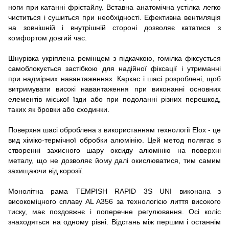
ноги при катанні фрістайлу. Вставна анатомічна устілка легко
чиститься і сушиться при необхідності. Ефективна вентиляція
на зовнішній і внутрішній стороні дозволяє кататися з
комфортом довгий час.
Шнурівка укріплена ремінцем з підкачкою, гомілка фіксується
самоблокується застібкою для надійної фіксації і утриманні
при надмірних навантаженнях. Каркас і шасі розроблені, щоб
витримувати високі навантаження при виконанні основних
елементів міської їзди або при подоланні різних перешкод,
таких як бровки або сходинки.
Поверхня шасі оброблена з використанням технології Elox - це
вид хіміко-термічної обробки алюмінію. Цей метод полягає в
створенні захисного шару оксиду алюмінію на поверхні
металу, що не дозволяє йому далі окислюватися, тим самим
захищаючи від корозії.
Монолітна рама TEMPISH RAPID 3S UNI виконана з
високоміцного сплаву AL A356 за технологією лиття високого
тиску, має поздовжнє і поперечне регулювання. Осі коліс
знаходяться на одному рівні. Відстань між першим і останнім