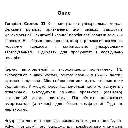
Опис
Tempish Cronos 11
0
- спеціальна універсальна модель
фріскейт роликів, призначена для міських маршрутів,
максимальної швидкості і кращої прохідності завдяки великим
колесам. Все більш популярна категорія роликових ковзанів з
жорстким каркасом і максимально універсальним
застосуванням. Підходять для просунутих і досвідчених
ролерів.
Каркас виготовлений з високоміцного поліетилену PE,
складається з двох частин, вентильованих в нижній частині
каркаса і підошви. Між собою частини скріплені гвинтовим
з'єднанням. У місцях черевика, найбільш часто контактують з
поверхнею, знаходиться змінний протектор (слайдер),
закріплений двома гвинтами. Під п'ятою знаходиться
амортизатор (антишок) для більш комфортної їзди по
нерівностях.
Внутрішня частина черевика виконана з міцного Fine Nylon і
Velvet і анатомічного бандажа для комфортного утримання