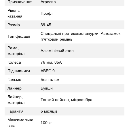
Призначення
Агресив
Рівень
Профі
катання
Розмір
39-45
Спеціальні протиковзкі шнурки, Автозамок,
Тип фіксації
п'ятковий ремінь
Рама,
Алюмінієвий стоп
матеріал
Колеса
76 мм, 85A
Підшипники
ABEC 9
Гальмо
Без гальм
Лайнер
Бувши
Лайнер,
Тонкий нейлон, мікрофібра
матеріал
Гарантія
6 місяців
Максимальна
100 кг
вага