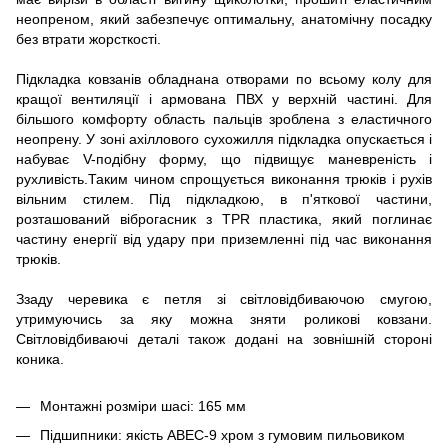
неопреном, який забезпечує оптимальну, анатомічну посадку
без втрати жорсткості.
Підкладка ковзанів обладнана отворами по всьому колу для
кращої вентиляції і армована ПВХ у верхній частині. Для
більшого комфорту область пальців зроблена з еластичного
неопрену. У зоні ахіллового сухожилля підкладка опускається і
набуває V-подібну форму, що підвищує маневреність і
рухливість.Таким чином спрощується виконання трюків і рухів
вільним стилем. Під підкладкою, в п'яткової частини,
розташований віброгасник з TPR пластика, який поглинає
частину енергії від удару при приземленні під час виконання
трюків.
Ззаду черевика є петля зі світловідбиваючою смугою,
утримуючись за яку можна зняти роликові ковзани.
Світловідбиваючі деталі також додані на зовнішній стороні
коника.
Монтажні розміри шасі: 165 мм
Підшипники: якість ABEC-9 хром з гумовим пильовиком