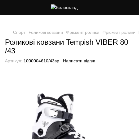
Cлідкуй за знижками в instagram
Спорт
Роликові ковзани
Фріскейт ролики
Фріскейт ролики 
Роликові ковзани Tempish VIBER 80
/43
Артикул:
1000004610/43sp
Написати відгук