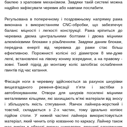
баклею з храповим механізмом. Завдяки такій системі можна
надійно зафіксувати черевик або навпаки послабити.
Регульована в поперечному і поздовжньому напрямку рама
виконана з використанням CNC-обробки, що забезпечує
баланс міцності і легкості конструкції. Рама кріпиться до
черевика двома центральними болтами і двома міцними
алюмінієвими блоками з різьбленням. Завдяки даним блокам,
передача енергії від черевика до рами стає більш
ефективною. Порожнисті колісні осі діаметром 8 мм-дуже
легкі, встановлені на лівому конику зсередини, а на правому -
зовні. Такий підхід до монтажу коліс запобігає ослаблення
гвинтів під час катання.
Фіксація ноги в черевику здійснюється за рахунок шнурівки
вищезгаданого ременя-фіксації п'яти і застібки з
автоблокуванням. Отвори для шнурків посилені міцними
металевими кільцями, які захищають м'які матеріали від зносу
і збільшують якість стягування. Язичок лайнера-жорсткий і
товстий, складається з 2-х частин, тому ідеально копіює
підйом стопи. У нижній частині лайнера використовується
матеріал, який чинить опір ковзанню по каркасу. Лайнер також
має вирізи в області вигину щиколотки, прошиті еластичним