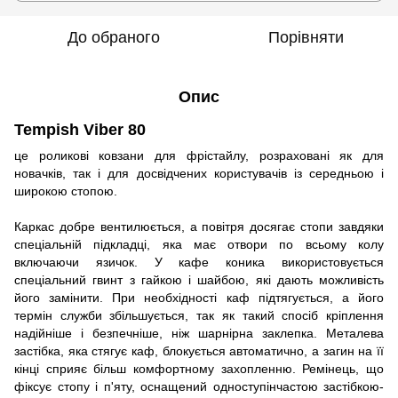
До обраного
Порівняти
Опис
Tempish Viber 80
це роликові ковзани для фрістайлу, розраховані як для
новачків, так і для досвідчених користувачів із середньою і
широкою стопою.
Каркас добре вентилюється, а повітря досягає стопи завдяки
спеціальній підкладці, яка має отвори по всьому колу
включаючи язичок. У кафе коника використовується
спеціальний гвинт з гайкою і шайбою, які дають можливість
його замінити. При необхідності каф підтягується, а його
термін служби збільшується, так як такий спосіб кріплення
надійніше і безпечніше, ніж шарнірна заклепка. Металева
застібка, яка стягує каф, блокується автоматично, а загин на її
кінці сприяє більш комфортному захопленню. Ремінець, що
фіксує стопу і п'яту, оснащений одноступінчастою застібкою-