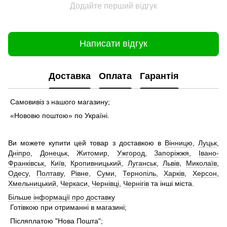
Додайте перший відгук
Написати відгук
Доставка
Оплата
Гарантія
Самовивіз з нашого магазину;
«Нововю поштою» по Україні.
Ви можете купити цей товар з доставкою в
Вінницю
,
Луцьк
,
Дніпро
,
Донецьк
,
Житомир
,
Ужгород
,
Запоріжжя
,
Івано-
Франківськ
,
Київ
,
Кропивницький
,
Луганськ
,
Львів
,
Миколаїв
,
Одесу
,
Полтаву
,
Рівне
,
Суми
,
Тернопіль
,
Харків
,
Херсон
,
Хмельницький
,
Черкаси
,
Чернівці
,
Чернігів
та інші міста.
Більше інформації про доставку
Готівкою при отриманні в магазині;
Післяплатою "Нова Пошта";