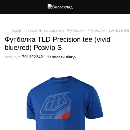
Cлідкуй за знижками в instagram
Одяг
Футболки та сорочки
Футболки
Футболки Troy Lee De
Футболка TLD Precision tee (vivid
blue/red) Розмір S
Артикул:
701352342
Написати відгук