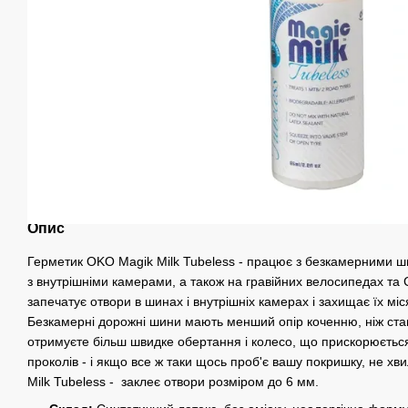
Опис
Герметик OKO Magik Milk Tubeless - працює з безкамерними 
з внутрішніми камерами, а також на гравійних велосипедах та 
запечатує отвори в шинах і внутрішніх камерах і захищає їх мі
Безкамерні дорожні шини мають менший опір коченню, ніж стан
отримуєте більш швидке обертання і колесо, що прискорюється
проколів - і якщо все ж таки щось проб'є вашу покришку, не х
Milk Tubeless - заклеє отвори розміром до 6 мм.