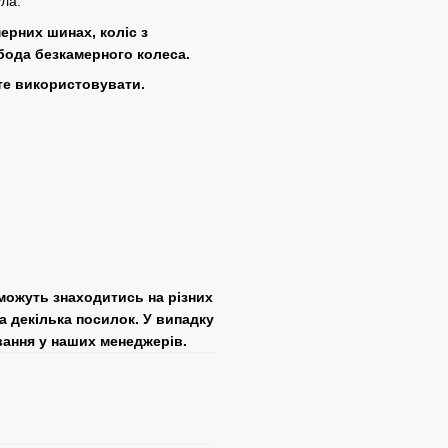
ла.
ерних шинах, коліс з
обода безкамерного колеса.
те використовувати.
 можуть знаходитись на різних
а декілька посилок. У випадку
вання у наших менеджерів.