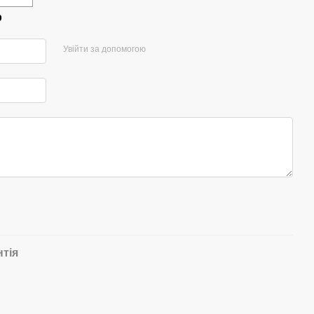
р
Увійти за допомогою
нтія