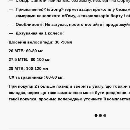
Склад:
Синтетичний латекс, без аміаку, неалергічна форму
Призначення:< /strong> герметизація проколів у безкам
камерами невеликого об'єму, а також зазорів борту / 
Особливості:
Не загусає, просто долийте і продовжуй
Дозування на 1 колесо:
Шосейні велосипеди:
30 -50мл
26 MTB:
60-80 мл
27,5 MTB:
80-100 мл
29 MTB:
100-120 мл
CX та гравійники:
60-80 мл
При покупці 2 і більше позицій зверніть увагу, що товари
складах, через що таке замовлення може бути розділене н
такої покупки, просимо попередньо уточнити її комплекту