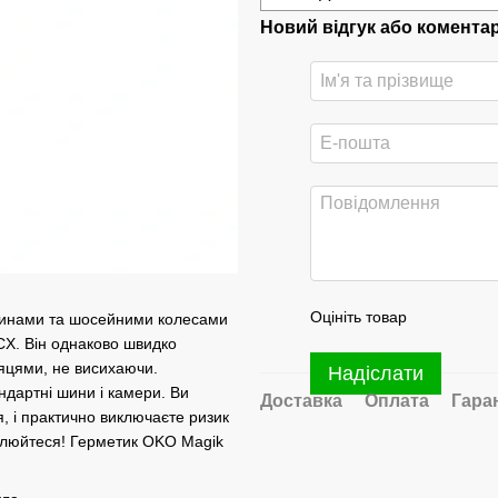
Новий відгук або комента
Оцініть товар
шинами та шосейними колесами
CX. Він однаково швидко
сяцями, не висихаючи.
Надіслати
дартні шини і камери. Ви
Доставка
Оплата
Гара
, і практично виключаєте ризик
вилюйтеся! Герметик OKO Magik