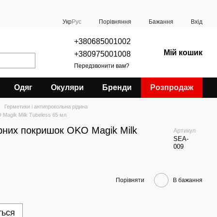
Порівняння
Укр
Рус
Бажання
Вхід
+380685001002
Мій кошик
+380975001008
Передзвонити вам?
Одяг
Окуляри
Бренди
Розпродаж
Герметики і антипрокольна рідина
Magik Milk Tubeless 65 мл
рних покришок OKO Magik Milk
Артикул
SEA-
009
Порівняти
В бажання
ться