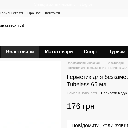
Cлідкуй за знижками в instagram
Корисні статті
Про нас
Контакти
инається тут!
Велотовари
Мототовари
Спорт
Туризм
Веломагазин Velosklad
Велотовари
Герметик для безкамерних покришок OKO 
Герметик для безкаме
Tubeless 65 мл
Немає в наявності
Написати відгук
176 грн
Повідомити, коли з'яви