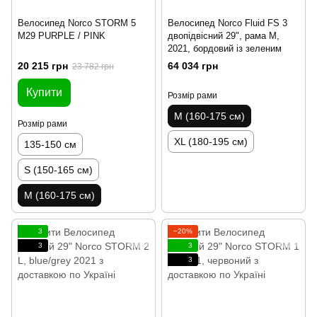
Велосипед Norco STORM 5
Велосипед Norco Fluid FS 3
М29 PURPLE / PINK
двопідвісний 29", рама M,
2021, бордовий із зеленим
20 215 грн
64 034 грн
23 782 грн
Купити
Розмір рами
M (160-175 см)
Розмір рами
XL (180-195 см)
135-150 см
S (150-165 см)
M (160-175 см)
3
−20%
3
3
3