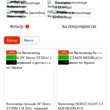
Dirt велосипеди
Фетбайки
Біговели (велобіги)
Жіночі велосипеди
Фільтр
За популярністю
1
Бренд
Norco
−20%
−30%
3
3
3
3
Велосипед гірський 29" Norco
Велосипед NORCO SIGHT C3
STORM 1 M 2021, червоний
M29 RED/BLACK