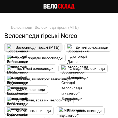
Cлідкуй за знижками в instagram
Велосипеди
Велосипеди гірські (МТБ)
Велосипеди гірські Norco
Велосипеди гірські (МТБ)
Дитячі велосипеди
Міські, гібридні велосипеди
Підліткові велосипеди
Складні велосипеди
Шосейні, циклокрос велосипеди
BMX велосипеди
Туристичні, гравійні велосипеди
Вживані велосипеди
Електровелосипеди