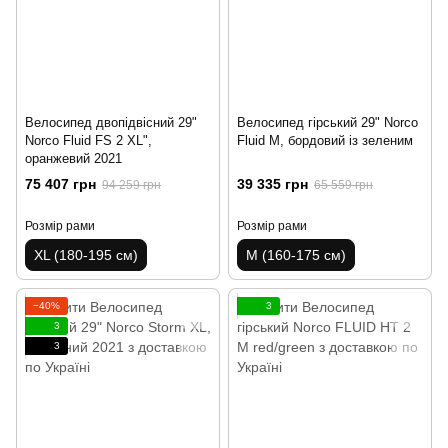
Велосипед двопідвісний 29"
Велосипед гірський 29" Norco
Norco Fluid FS 2 XL",
Fluid M, бордовий із зеленим
оранжевий 2021
75 407 грн
39 335 грн
94 259 грн
65 559 грн
Розмір рами
Розмір рами
XL (180-195 см)
M (160-175 см)
−40%
3
3
3