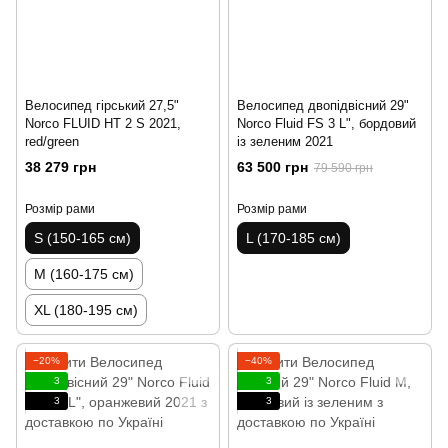
Велосипед гірський 27,5"
Велосипед двопідвісний 29"
Norco FLUID HT 2 S 2021,
Norco Fluid FS 3 L", бордовий
red/green
із зеленим 2021
38 279 грн
63 500 грн
79 590 грн
Розмір рами
Розмір рами
S (150-165 см)
L (170-185 см)
M (160-175 см)
XL (180-195 см)
−20%
−40%
3
3
3
3