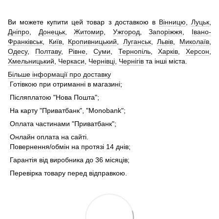
Ви можете купити цей товар з доставкою в
Вінницю
,
Луцьк
,
Дніпро
,
Донецьк
,
Житомир
,
Ужгород
,
Запоріжжя
,
Івано-
Франківськ
,
Київ
,
Кропивницький
,
Луганськ
,
Львів
,
Миколаїв
,
Одесу
,
Полтаву
,
Рівне
,
Суми
,
Тернопіль
,
Харків
,
Херсон
,
Хмельницький
,
Черкаси
,
Чернівці
,
Чернігів
та інші міста.
Більше інформації про доставку
Готівкою при отриманні в магазині;
Післяплатою "Нова Пошта";
На карту "Приватбанк", "Monobank";
Оплата частинами "Приватбанк";
Онлайн оплата на сайті.
Повернення/обмін на протязі 14 днів;
Гарантія від виробника до 36 місяців;
Перевірка товару перед відправкою.