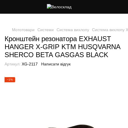
Cлідкуй за знижками в instagram
Мототовари
Системи
Система вихлопу
Система вихлопу 
Кронштейн резонатора EXHAUST
HANGER X-GRIP KTM HUSQVARNA
SHERCO BETA GASGAS BLACK
Артикул:
XG-2117
Написати відгук
−1%