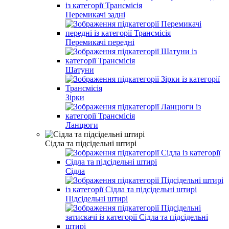
Перемикачі задні
Перемикачі передні
Шатуни
Зірки
Ланцюги
Сідла та підсідельні штирі
Сідла
Підсідельні штирі