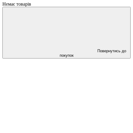
Немає товарів
Повернутись до
покупок
Cлідкуй за знижками в instagram