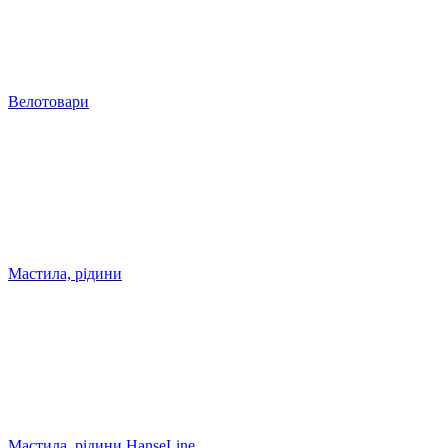
Велотовари
Мастила, рідини
Мастила, рідини HanseLine