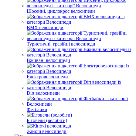
Шосейні, циклокрос велосипеди
BMX велосипеди
Туристичні, гравійні велосипеди
Вживані велосипеди
Електровелосипеди
Dirt велосипеди
Фетбайки
Біговели (велобіги)
Жіночі велосипеди