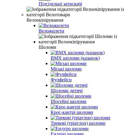
Підсідельні затискачі
Велоекіпірування
Веложилети
Шоломи
BMX шоломи (казанок)
Міські шоломи
Фулфейси
Шоломи дитячі
Шосейні шоломи
Крос-кантрі шоломи
Трекові (тріатлон) шоломи
Ендуро шоломи