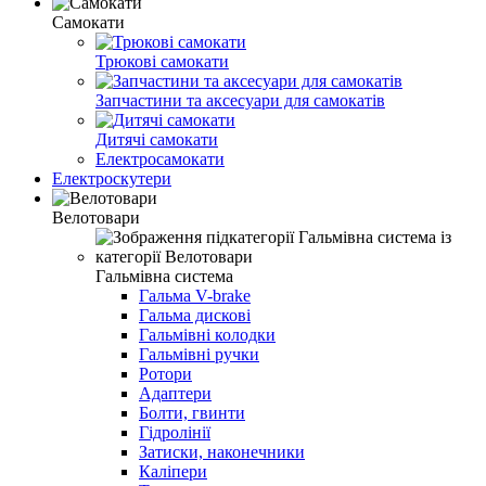
Самокати
Трюкові самокати
Запчастини та аксесуари для самокатів
Дитячі самокати
Електросамокати
Електроскутери
Велотовари
Гальмівна система
Гальма V-brake
Гальма дисковi
Гальмівні колодки
Гальмівні ручки
Ротори
Адаптери
Болти, гвинти
Гідролінії
Затиски, наконечники
Каліпери