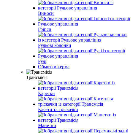
Виноси
Гріпси
Рульові колонки
Рулі
Обмотки керма
Трансмісія
Каретки
Касети та тріскачки
Манетки