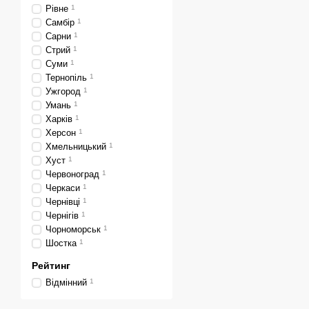
Рівне
1
Самбір
1
Сарни
1
Стрий
1
Суми
1
Тернопіль
1
Ужгород
1
Умань
1
Харків
1
Херсон
1
Хмельницький
1
Хуст
1
Червоноград
1
Черкаси
1
Чернівці
1
Чернігів
1
Чорноморськ
1
Шостка
1
Рейтинг
Відмінний
1