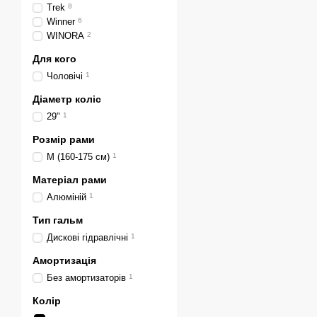
Trek
8
Winner
6
WINORA
2
Для кого
Чоловічі
1
Діаметр коліс
29"
1
Розмір рами
M (160-175 см)
1
Матеріал рами
Алюміній
1
Тип гальм
Дискові гідравлічні
1
Амортизація
Без амортизаторів
1
Колір