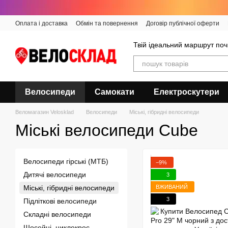
Перейти до основного контенту
Оплата і доставка
Обмін та повернення
Договір публічної оферти
Твій ідеальний маршрут поч
Велосипеди
Самокати
Електроскутери
Веломагазин Velosklad
Велосипеди
Міські, гібридні велосипеди
Міські велосипеди Cube
Велосипеди гірські (МТБ)
−9%
Дитячі велосипеди
3
ВЖИВАНИЙ
Міські, гібридні велосипеди
3
Підліткові велосипеди
Складні велосипеди
Шосейні, циклокрос