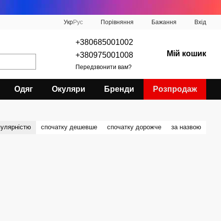
Порівняння
Укр
Рус
Бажання
Вхід
+380685001002
Мій кошик
+380975001008
Передзвонити вам?
Одяг
Окуляри
Бренди
Розпродаж
пулярністю
спочатку дешевше
спочатку дорожче
за назвою