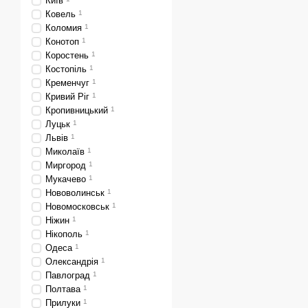
Київ
Ковель
1
Коломия
1
Конотоп
1
Коростень
1
Костопіль
1
Кременчуг
1
Кривий Ріг
1
Кропивницький
1
Луцьк
1
Львів
1
Миколаїв
1
Миргород
1
Мукачево
1
Нововолинськ
1
Новомосковськ
1
Ніжин
1
Нікополь
1
Одеса
1
Олександрія
1
Павлоград
1
Полтава
1
Прилуки
1