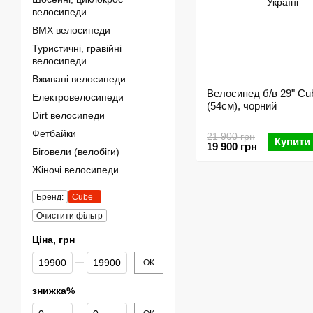
велосипеди
BMX велосипеди
Туристичні, гравійні
велосипеди
Вживані велосипеди
Велосипед б/в 29" Cu
Електровелосипеди
(54см), чорний
Dirt велосипеди
Фетбайки
21 900 грн
Купити
19 900 грн
Біговели (велобіги)
Жіночі велосипеди
Бренд:
Cube
Очистити фільтр
Ціна, грн
Від Ціна, грн
До Ціна, грн
ОК
знижка%
Від знижка%
До знижка%