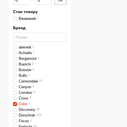
ОК
Стан товару
Вживаний
1
Бренд
abeneik
1
Achielle
1
Bergamont
1
Bianchi
2
Booster
5
Bulls
1
Cannondale
12
Canyon
1
Corratec
2
Cross
9
Cube
1
Discovery
18
Dorozhnik
234
Focus
1
Formula
23