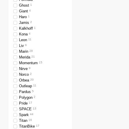
Ghost
1
Giant
4
Haro
1
Jamis
2
Kalkhoff
1
Kona
4
Leon
11
Liv
6
Marin
28
Merida
21
Momentum
15
Nirve
9
Norco
2
Orbea
20
Outleap
11
Pardus
5
Polygon
2
Pride
17
SPACE
13
Spark
44
Titan
16
TitanBike
17