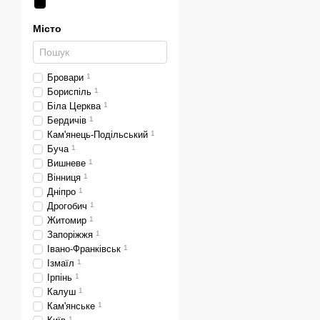
Місто
Бровари
1
Бориспіль
1
Біла Церква
1
Бердичів
1
Кам'янець-Подільський
1
Буча
1
Вишневе
1
Вінниця
1
Дніпро
1
Дрогобич
1
Житомир
1
Запоріжжя
1
Івано-Франківськ
1
Ізмаїл
1
Ірпінь
1
Калуш
1
Кам'янське
1
1