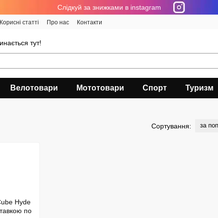
Cлідкуй за знижками в instagram
Корисні статті
Про нас
Контакти
инається тут!
Велотовари
Мототовари
Спорт
Туризм
за по
Сортування: