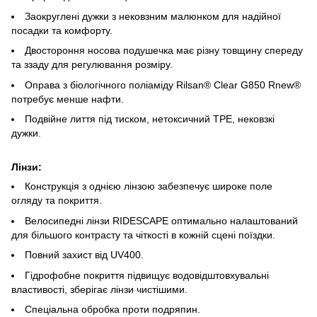
Заокруглені дужки з нековзним малюнком для надійної
посадки та комфорту.
Двостороння носова подушечка має різну товщину спереду
та ззаду для регулювання розміру.
Оправа з біологічного поліаміду Rilsan® Clear G850 Rnew®
потребує менше нафти.
Подвійне лиття під тиском, нетоксичний TPE, нековзкі
дужки.
Лінзи:
Конструкція з однією лінзою забезпечує широке поле
огляду та покриття.
Велосипедні лінзи RIDESCAPE оптимально налаштований
для більшого контрасту та чіткості в кожній сцені поїздки.
Повний захист від UV400.
Гідрофобне покриття підвищує водовідштовхувальні
властивості, зберігає лінзи чистішими.
Спеціальна обробка проти подряпин.