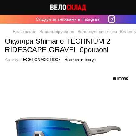
Cлідкуй за знижками в instagram
Велотовари
Велоекіпірування
Велоокуляри і лінзи
Велоок
Окуляри Shimano TECHNIUM 2
RIDESCAPE GRAVEL бронзові
Артикул:
ECETCNM2GRD07
Написати відгук