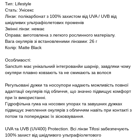
Тип: Lifestyle
Стать: Унісекс
Лінзи: полікарбонат з 100% захистом від UVA / UVB від
шкідливих ультрафіолетових променів
Змінні лінзи: немає
Оправа: виготовлена з легкого рослинного матеріалу.
Вага окулярів зі встановленими лінзами: 26 г
Колір: Matte Black
Особливості:
Sanctum має унікальний інтегрованйи шарнір, завдляки чому
окуляри плавно ковзають та не смикають за волося
Регульовані дужки та носоупори надають можливість повної
адаптації окулярів під обличчя, що значно підвищує комфорт
при їх використанні.
Гідрофільна гума на носових упорах та завушних дужках
підвищує зчеплення окулярів з обличчям навіть при контакті з
потом та попереджає їх зісковзування.
UVA та UVB (UV400) Protection. Всі лінзи Tifosi забезпечують
100% захист від шкідливого ультрафіолетового