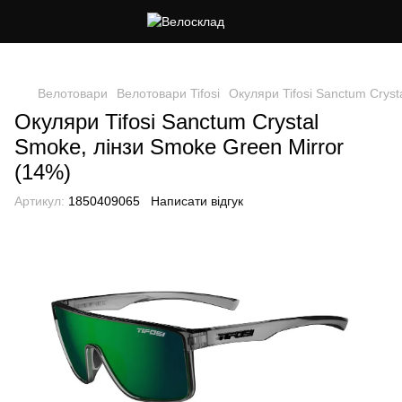
Cлідкуй за знижками в instagram
Велотовари
Велотовари Tifosi
Окуляри Tifosi Sanctum Cryst
Окуляри Tifosi Sanctum Crystal
Smoke, лінзи Smoke Green Mirror
(14%)
Артикул:
1850409065
Написати відгук