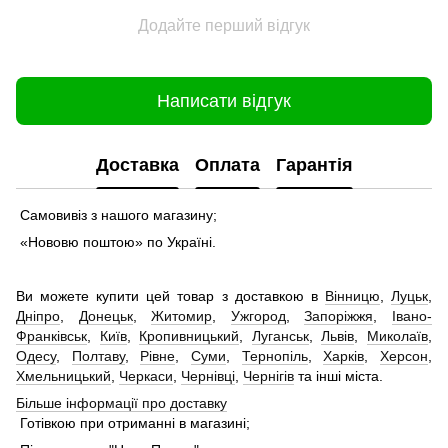
Додайте перший відгук
Написати відгук
Доставка
Оплата
Гарантія
Самовивіз з нашого магазину;
«Нововю поштою» по Україні.
Ви можете купити цей товар з доставкою в
Вінницю
,
Луцьк
,
Дніпро
,
Донецьк
,
Житомир
,
Ужгород
,
Запоріжжя
,
Івано-
Франківськ
,
Київ
,
Кропивницький
,
Луганськ
,
Львів
,
Миколаїв
,
Одесу
,
Полтаву
,
Рівне
,
Суми
,
Тернопіль
,
Харків
,
Херсон
,
Хмельницький
,
Черкаси
,
Чернівці
,
Чернігів
та інші міста.
Більше інформації про доставку
Готівкою при отриманні в магазині;