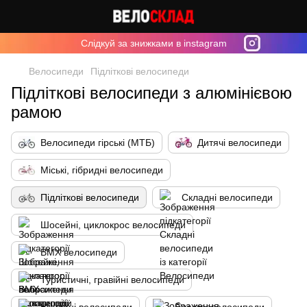
Cлідкуй за знижками в instagram
Велосипеди
Підліткові велосипеди
Підліткові велосипеди з алюмінієвою
рамою
Велосипеди гірські (МТБ)
Дитячі велосипеди
Міські, гібридні велосипеди
Підліткові велосипеди
Складні велосипеди
Шосейні, циклокрос велосипеди
BMX велосипеди
Туристичні, гравійні велосипеди