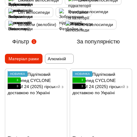
Вживані велосипеди
Електровелосипеди
Dirt велосипеди
Фетбайки
Біговели (велобіги)
Жіночі велосипеди
Фільтр
За популярністю
1
Матеріал рами
Алюміній
НОВИНКА
НОВИНКА
3
3
3
3