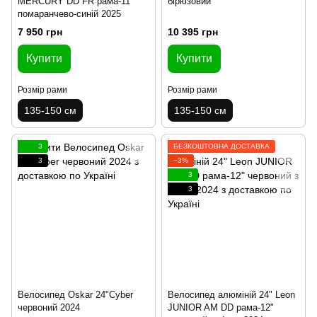
MERCURY DD FR рама-11"
бірюзовий
помаранчево-синій 2025
7 950 грн
10 395 грн
Купити
Купити
Розмір рами
Розмір рами
135-150 см
135-150 см
3
БЕЗКОШТОВНА ДОСТАВКА
3
−3%
3
3
Велосипед Oskar 24"Cyber
Велосипед алюміній 24" Leon
червоний 2024
JUNIOR AM DD рама-12"