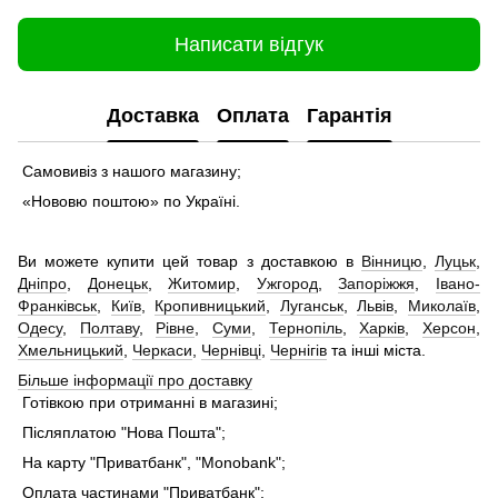
Написати відгук
Доставка
Оплата
Гарантія
Самовивіз з нашого магазину;
«Нововю поштою» по Україні.
Ви можете купити цей товар з доставкою в
Вінницю
,
Луцьк
,
Дніпро
,
Донецьк
,
Житомир
,
Ужгород
,
Запоріжжя
,
Івано-
Франківськ
,
Київ
,
Кропивницький
,
Луганськ
,
Львів
,
Миколаїв
,
Одесу
,
Полтаву
,
Рівне
,
Суми
,
Тернопіль
,
Харків
,
Херсон
,
Хмельницький
,
Черкаси
,
Чернівці
,
Чернігів
та інші міста.
Більше інформації про доставку
Готівкою при отриманні в магазині;
Післяплатою "Нова Пошта";
На карту "Приватбанк", "Monobank";
Оплата частинами "Приватбанк";