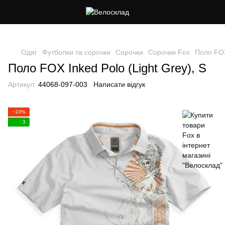
Cлідкуй за знижками в instagram
Одяг
Футболки та сорочки
Сорочки
Сорочки Fox
Поло FOX
Поло FOX Inked Polo (Light Grey), S
Артикул:
44068-097-003
Написати відгук
−10%
3