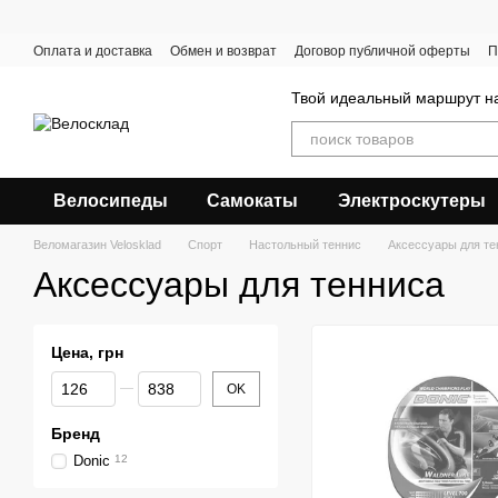
Перейти к основному контенту
Оплата и доставка
Обмен и возврат
Договор публичной оферты
П
Твой идеальный маршрут на
Велосипеды
Самокаты
Электроскутеры
Веломагазин Velosklad
Спорт
Настольный теннис
Аксессуары для те
Аксессуары для тенниса
Цена, грн
От Цена, грн
До Цена, грн
OK
Бренд
Donic
12