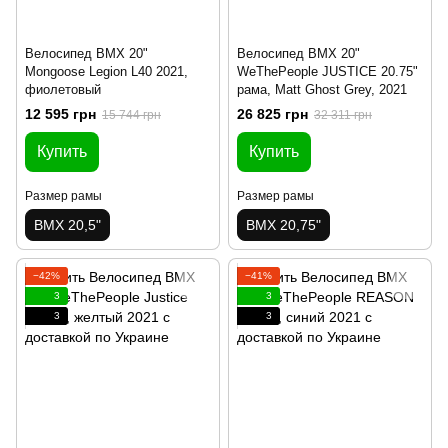
Велосипед BMX 20"
Велосипед BMX 20"
Mongoose Legion L40 2021,
WeThePeople JUSTICE 20.75"
фиолетовый
рама, Matt Ghost Grey, 2021
12 595 грн
26 825 грн
15 744 грн
32 311 грн
Купить
Купить
Размер рамы
Размер рамы
BMX 20,5"
BMX 20,75"
−42%
−41%
3
3
3
3