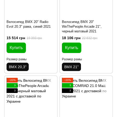
Велосипед BMX 20" Radio
Велосипед BMX 20"
Evol 20.3" рама, синий 2021
WeThePeople Arcade 21",
черный матовый 2021
15 514 грн
18 106 грн
19 393 грн
22 632 грн
Купить
Купить
Размер рамы
Размер рамы
BMX 20,3"
BMX 21"
−20%
−20%
3
3
3
3