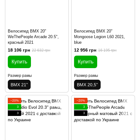
Велосипед BMX 20"
Велосипед BMX 20"
WeThePeople Arcade 20.5",
Mongoose Legion L60 2021,
красный 2021
blue
18 106 грн
12 956 грн
22 632 грн
16 195 грн
Купить
Купить
Размер рамы
Размер рамы
BMX 21"
BMX 20,5"
−20%
−20%
3
3
3
3