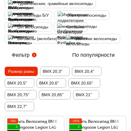
Туристические, гравийные велосипеды
Велосипеды Б/У
Электровелосипеды
Dirt велосипеды
Фэтбайки
Беговелы (велобеги)
Женские велосипеды
Фильтр
По популярности
1
Размер рамы
BMX 20,3"
BMX 20,4"
BMX 20,5"
BMX 20,6"
BMX 20,65"
BMX 20,75"
BMX 20,85"
BMX 21"
BMX 22,7"
−9%
−25%
3
3