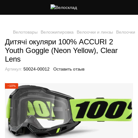
Следи за скидками в instagram
Велотовары
Велоэкипировка
Велоочки и линзы
Велоочки
Дитячі окуляри 100% ACCURI 2
Youth Goggle (Neon Yellow), Clear
Lens
Артикул:
50024-00012
Оставить отзыв
−10%