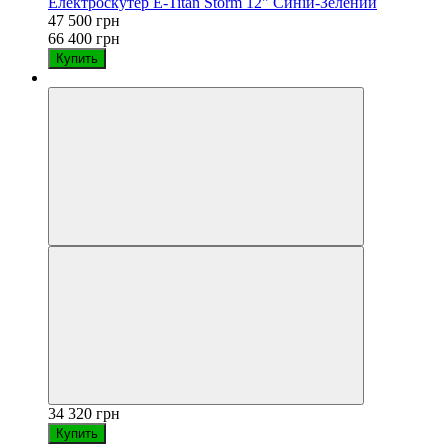
Електроскутер E-Titan Storm 12" Синій-Зелений
47 500 грн
66 400 грн
Купить
34 320 грн
Купить