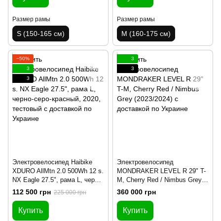
Размер рамы
Размер рамы
S (150-165 см)
M (160-175 см)
−50%
3
3
3
3
Электровелосипед Haibike
Электровелосипед
XDURO AllMtn 2.0 500Wh 12 s.
MONDRAKER LEVEL R 29" T-
NX Eagle 27.5", рама L, черно-
M, Cherry Red / Nimbus Grey
серо-красный, 2020, тестовый
(2023/2024)
112 500 грн
360 000 грн
225 000 грн
Купить
Купить