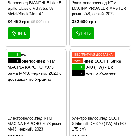
Велосипед BIANCHI E-bike E-
Электровелосипед KTM
Spillo Classic VB Altus 8s
MACINA PROWLER MASTER
Metal/Black/Matt 47
рама L/48, серый, 2022
34 450 грн
382 500 грн
68 900 грн
Купить
Купить
3
БЕСПЛАТНАЯ ДОСТАВКА
3
−5%
3
3
Электровелосипед KTM
электро велосипед SCOTT
MACINA KAPOHO 7973 рама
Strike eRIDE 940 (TW) M (160-
M/43, черный, 2023
175 см)