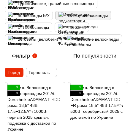
Туристические, гравийные велосипеды
Велосипеды Б/У
Электровелосипеды
Dirt велосипеды
Фэтбайки
Беговелы (велобеги)
Женские велосипеды
Фильтр
По популярности
1
Город
Тернополь
3
3
3
3