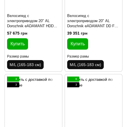
Велосипед с
Велосипед с
электроприводом 20" AL
электроприводом 20" AL
Dorozhnik eADAMANT HDD
Dorozhnik eADAMANT DD FR
рама-18,5" 48B 17.5+12.5А*ч
рама-18,5" 48B 17.5А*ч 500Вт
57 675 грн
39 351 грн
1000Вт черный 2025 крылья,
серебристый 2025
подножка
Купить
Купить
Размер рамы
Размер рамы
M/L (165-183 см)
M/L (165-183 см)
3
6
3
3