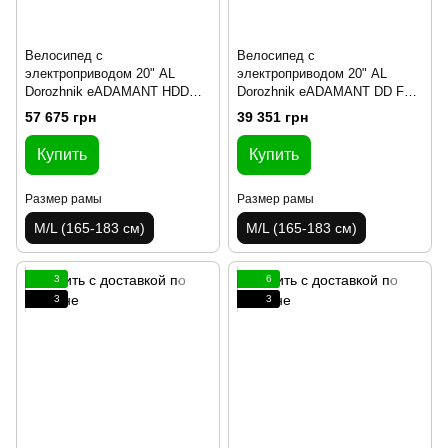
Велосипед с
Велосипед с
электроприводом 20" AL
электроприводом 20" AL
Dorozhnik eADAMANT HDD
Dorozhnik eADAMANT DD FR
рама-18,5" 48B 17.5+12.5А*ч
рама-18,5" 48B 17.5А*ч 500Вт
57 675 грн
39 351 грн
1000Вт черный 2025 крылья,
серебристый 2025
подножка
Купить
Купить
Размер рамы
Размер рамы
M/L (165-183 см)
M/L (165-183 см)
3
6
3
3