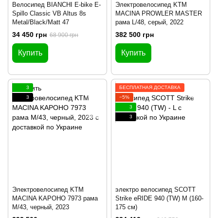
Велосипед BIANCHI E-bike E-
Электровелосипед KTM
Spillo Classic VB Altus 8s
MACINA PROWLER MASTER
Metal/Black/Matt 47
рама L/48, серый, 2022
34 450 грн
382 500 грн
68 900 грн
Купить
Купить
3
БЕСПЛАТНАЯ ДОСТАВКА
3
−5%
3
3
Электровелосипед KTM
электро велосипед SCOTT
MACINA KAPOHO 7973 рама
Strike eRIDE 940 (TW) M (160-
M/43, черный, 2023
175 см)