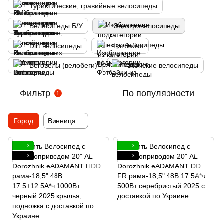
Туристические, гравийные велосипеды
Велосипеды Б/У
Электровелосипеды
Dirt велосипеды
Фэтбайки
Беговелы (велобеги)
Женские велосипеды
Фильтр
По популярности
1
Город
Винница
3
3
3
3