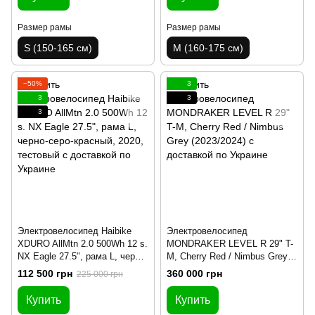
Размер рамы
Размер рамы
S (150-165 см)
M (160-175 см)
−50%
3
3
3
3
Электровелосипед Haibike
Электровелосипед
XDURO AllMtn 2.0 500Wh 12 s.
MONDRAKER LEVEL R 29" T-
NX Eagle 27.5", рама L, черно-
M, Cherry Red / Nimbus Grey
серо-красный, 2020, тестовый
(2023/2024)
112 500 грн
360 000 грн
225 000 грн
Купить
Купить