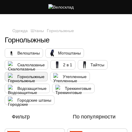
Следи за скидками в instagram
Одежда
Штаны
Горнолыжные
Горнолыжные
Велоштаны
Мотоштаны
Скалолазанье
2 в 1
Тайтсы
Горнолыжные
Утепленные
Водозащитные
Треккинговые
Городские штаны
Фильтр
По популярности