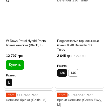
W Dawn Patrol Hybrid Pants
Подростковые горнолыжные
брюки женские (Black, L)
брюки 8848 Defender 130
Turtle
12 707 грн
2 645 грн
5 278 грн
Купить
Размер
130
140
Размер
L
−50%
−70%