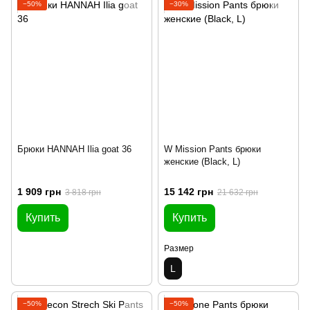
−50%
−30%
Брюки HANNAH Ilia goat 36
W Mission Pants брюки
женские (Black, L)
1 909 грн
15 142 грн
3 818 грн
21 632 грн
Купить
Купить
Размер
L
−50%
−50%