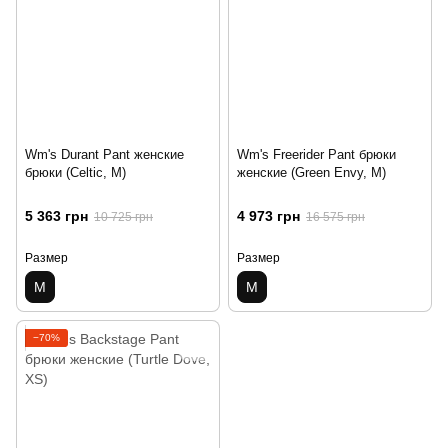
Wm's Durant Pant женские
Wm's Freerider Pant брюки
брюки (Celtic, M)
женские (Green Envy, M)
5 363 грн
4 973 грн
10 725 грн
16 575 грн
Размер
Размер
M
M
−70%