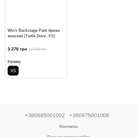
Wm's Backstage Pant брюки
женские (Turtle Dove, XS)
3 276 грн
10 920 грн
Размер
XS
+380685001002
+380975001008
Контакты
Полная версия сайта