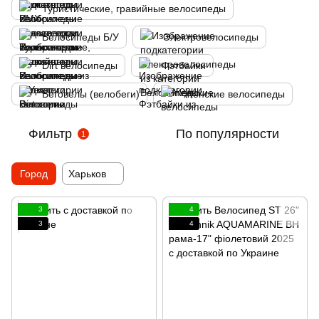
Туристические, гравийные велосипеды
Велосипеды Б/У
Электровелосипеды
Dirt велосипеды
Фэтбайки
Беговелы (велобеги)
Женские велосипеды
Фильтр
По популярности
1
Город
Харьков
3
4
3
4