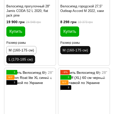
Велосипед прогулочный 28"
Велосипед городской 27,5"
Jamis CODA S2 L 2020, flat
Outleap Accord M 2022, хаки
jack pine
19 900 грн
8 298 грн
24 948 грн
10 373 грн
Купить
Купить
Размер рамы
Размер рамы
M (160-175 см)
M (160-175 см)
L (170-185 см)
3
−9%
Б/У
3
3
Б/У
3