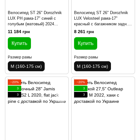
Велосипед ST 26" Dorozhnik
Велосипед ST 26" Dorozhnik
LUX PH рама-17" синий с
LUX Velosteel рама-17"
голубым (матовый) 2024
красный с багажником задн.
крылья, крыло пер., крыло
St с корзиной Pl с крылом St
11 184 грн
8 261 грн
зад., подножка, звонок,
2024
корзина
Купить
Купить
Размер рамы
Размер рамы
M (160-175 см)
M (160-175 см)
−20%
−20%
3
3
3
3