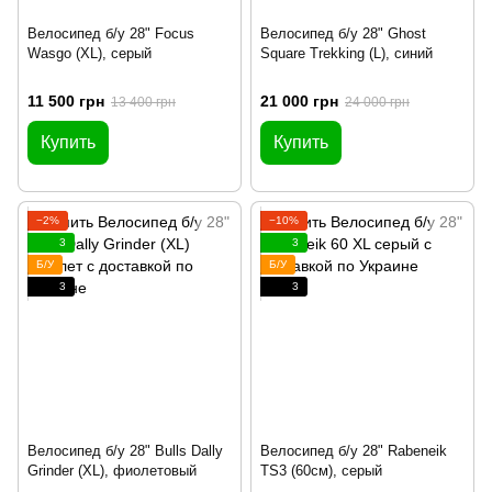
Велосипед б/у 28" Focus
Велосипед б/у 28" Ghost
Wasgo (XL), серый
Square Trekking (L), синий
11 500 грн
21 000 грн
13 400 грн
24 000 грн
Купить
Купить
−2%
−10%
3
3
Б/У
Б/У
3
3
Велосипед б/у 28" Bulls Dally
Велосипед б/у 28" Rabeneik
Grinder (XL), фиолетовый
TS3 (60см), серый