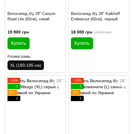
Велосипед б/у 28" Canyon
Велосипед б/у 28" Kalkhoff
Road Lite (60см), синий
Endeavour (60см), черный
19 900 грн
18 000 грн
19 800 грн
Купить
Купить
Размер рамы
XL (180-195 см)
−14%
−13%
3
3
Б/У
Б/У
3
3