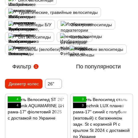
BMX велосипеды
Туристические, гравийные велосипеды
Велосипеды Б/У
Электровелосипеды
Dirt велосипеды
Фэтбайки
Беговелы (велобеги)
Женские велосипеды
Фильтр
По популярности
1
Диаметр колес
26"
4
3
4
3