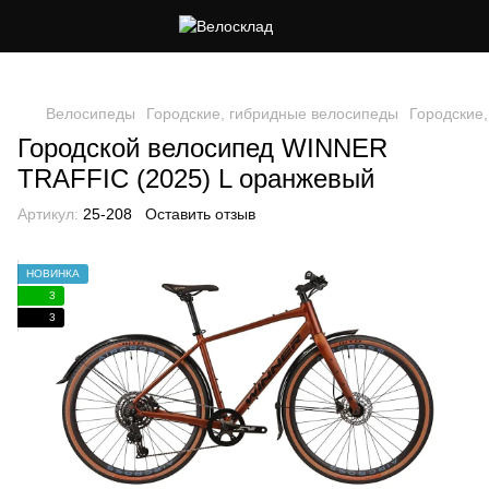
Следи за скидками в instagram
Велосипеды
Городские, гибридные велосипеды
Городские
Городской велосипед WINNER
TRAFFIC (2025) L оранжевый
Артикул:
25-208
Оставить отзыв
НОВИНКА
3
3