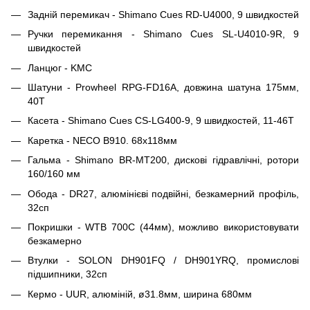
Задній перемикач - Shimano Cues RD-U4000, 9 швидкостей
Ручки перемикання - Shimano Cues SL-U4010-9R, 9
швидкостей
Ланцюг - KMC
Шатуни - Prowheel RPG-FD16A, довжина шатуна 175мм,
40T
Касета - Shimano Cues CS-LG400-9, 9 швидкостей, 11-46T
Каретка - NECO B910. 68x118мм
Гальма - Shimano BR-MT200, дискові гідравлічні, ротори
160/160 мм
Обода - DR27, алюмінієві подвійні, безкамерний профіль,
32сп
Покришки - WTB 700C (44мм), можливо використовувати
безкамерно
Втулки - SOLON DH901FQ / DH901YRQ, промислові
підшипники, 32сп
Кермо - UUR, алюміній, ø31.8мм, ширина 680мм