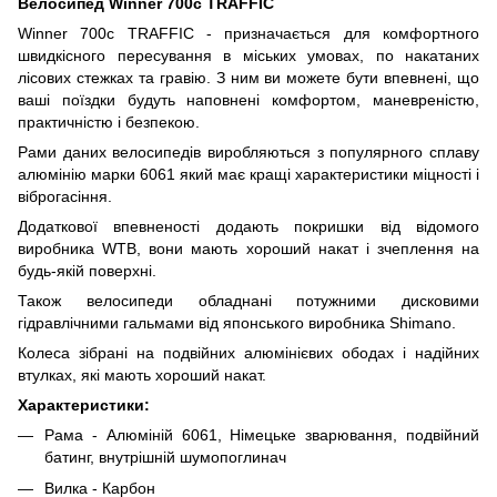
Велосипед Winner 700c TRAFFIC
Winner 700c TRAFFIC - призначається для комфортного
швидкісного пересування в міських умовах, по накатаних
лісових стежках та гравію. З ним ви можете бути впевнені, що
ваші поїздки будуть наповнені комфортом, маневреністю,
практичністю і безпекою.
Рами даних велосипедів виробляються з популярного сплаву
алюмінію марки 6061 який має кращі характеристики міцності і
віброгаcіння.
Додаткової впевненості додають покришки від відомого
виробника WTB, вони мають хороший накат і зчеплення на
будь-якій поверхні.
Також велосипеди обладнані потужними дисковими
гідравлічними гальмами від японського виробника Shimano.
Колеса зібрані на подвійних алюмінієвих ободах і надійних
втулках, які мають хороший накат.
Характеристики:
Рама - Алюміній 6061, Німецьке зварювання, подвійний
батинг, внутрішній шумопоглинач
Вилка - Карбон