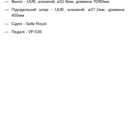
Винос - UUR, алюміній, ø31.8мм, довжина 70/80мм
Підсідельний штир - UUR, алюміній, ø27.2мм, довжина
400мм
Сідло - Selle Royal
Педалі - VP-536