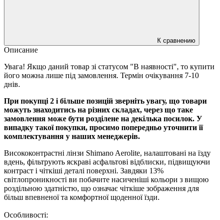
К сравнению
Описание
Увага! Якщо даний товар зі статусом "В наявності", то купити
його можна лише під замовлення. Термін очікування 7-10
днів.
При покупці 2 і більше позицій зверніть увагу, що товари
можуть знаходитись на різних складах, через що таке
замовлення може бути розділене на декілька посилок. У
випадку такої покупки, просимо попередньо уточнити її
комплектування у наших менеджерів.
Висококонтрастні лінзи Shimano Aerolite, налаштовані на їзду
вдень, фільтрують яскраві асфальтові відблиски, підвищуючи
контраст і чіткіші деталі поверхні.
Завдяки 13%
світлопроникності ви побачите насиченіші кольори з вищою
роздільною здатністю, що означає чіткіше зображення для
більш впевненої та комфортної щоденної їзди.
Особливості: