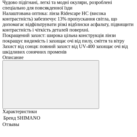
Чудово підігнані, легкі та модні окуляри, розроблені
спеціально для повсякденної їзди
Налаштована оптика: лінза Ridescape HC (висока
контрастність) забезпечує 13% пропускання світла, що
допомагає відфільтрувати різкі відблиски асфальту, підвищити
контрастність і чіткість деталей поверхні.
Покращений захист: широка цільна конструкція лінзи
покращує видимість і захищає очі від пилу, сміття та вітру
Захист від сонця: повний захист від UV-400 захищає очі від
шкідливих сонячних променів
Описание
Характеристики
Бренд
SHIMANO
Отзывы