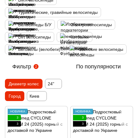
BMX велосипеды
Туристические, гравийные велосипеды
Велосипеды Б/У
Электровелосипеды
Dirt велосипеды
Фэтбайки
Беговелы (велобеги)
Женские велосипеды
Фильтр
По популярности
2
Диаметр колес
24"
Город
Киев
НОВИНКА
НОВИНКА
3
3
3
3