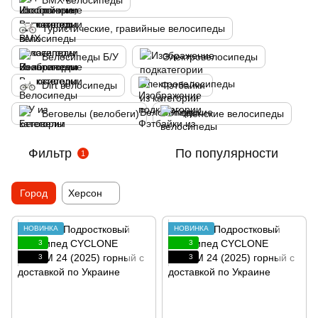
BMX велосипеды
Туристические, гравийные велосипеды
Велосипеды Б/У
Электровелосипеды
Dirt велосипеды
Фэтбайки
Беговелы (велобеги)
Женские велосипеды
Фильтр
По популярности
1
Город
Херсон
НОВИНКА
НОВИНКА
3
3
3
3