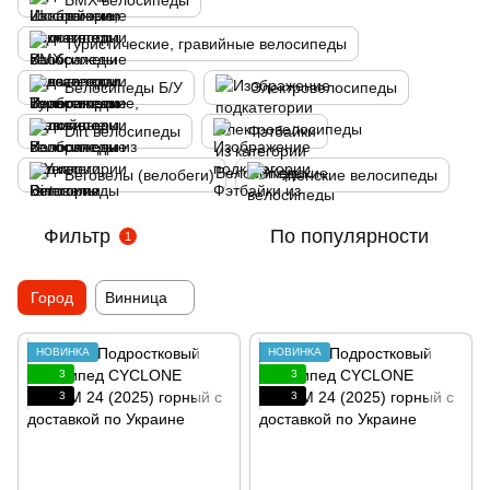
BMX велосипеды
Туристические, гравийные велосипеды
Велосипеды Б/У
Электровелосипеды
Dirt велосипеды
Фэтбайки
Беговелы (велобеги)
Женские велосипеды
Фильтр
По популярности
1
Город
Винница
НОВИНКА
НОВИНКА
3
3
3
3