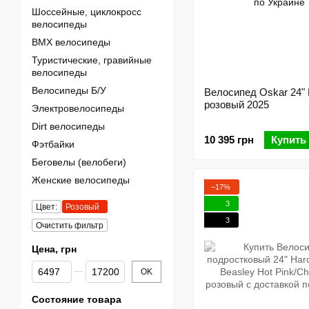
Шоссейные, циклокросс
велосипеды
BMX велосипеды
Туристические, гравийные
велосипеды
Велосипеды Б/У
Велосипед Oskar 24" 
розовый 2025
Электровелосипеды
Dirt велосипеды
10 395 грн
Купить
Фэтбайки
Беговелы (велобеги)
Женские велосипеды
−17%
3
Цвет:
Розовый
3
Очистить фильтр
Цена, грн
От Цена, грн
До Цена, грн
OK
Состояние товара