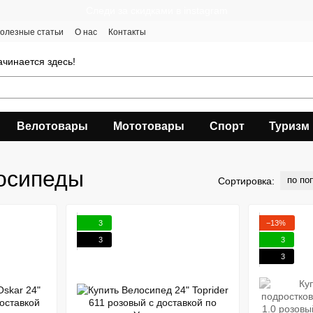
Следи за скидками в instagram
олезные статьи
О нас
Контакты
чинается здесь!
Велотовары
Мототовары
Спорт
Туризм
осипеды
по по
Сортировка:
3
−13%
3
3
3