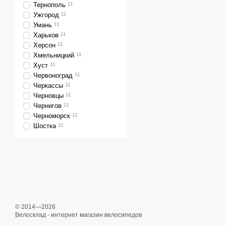
Тернополь
11
Ужгород
11
Умань
11
Харьков
11
Херсон
11
Хмельницкий
11
Хуст
11
Червоноград
11
Черкассы
11
Черновцы
11
Чернигов
11
Черноморск
11
Шостка
11
© 2014—2026
Велосклад - интернет магазин велосипедов