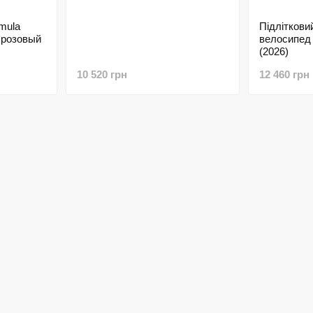
mula
Підлітковий
 розовый
велосипе
(2026)
10 520 грн
12 460 грн