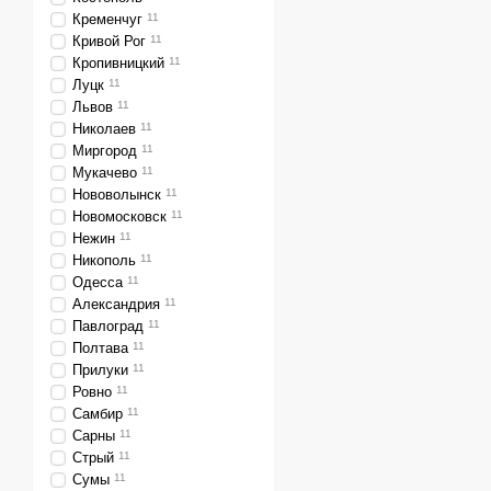
Кременчуг
11
Кривой Рог
11
Кропивницкий
11
Луцк
11
Львов
11
Николаев
11
Миргород
11
Мукачево
11
Нововолынск
11
Новомосковск
11
Нежин
11
Никополь
11
Одесса
11
Александрия
11
Павлоград
11
Полтава
11
Прилуки
11
Ровно
11
Самбир
11
Сарны
11
Стрый
11
Сумы
11