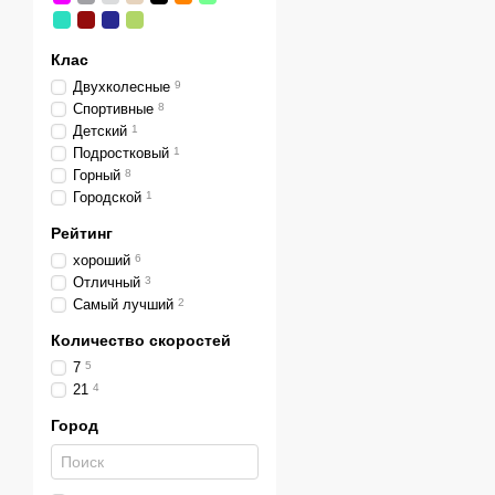
Клас
Двухколесные
9
Спортивные
8
Детский
1
Подростковый
1
Горный
8
Городской
1
Рейтинг
хороший
6
Отличный
3
Самый лучший
2
Количество скоростей
7
5
21
4
Город