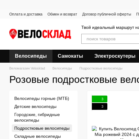
Перейти к основному контенту
Оплата и доставка
Обмен и возврат
Договор публичной оферты
П
Твой идеальный маршрут на
Велосипеды
Самокаты
Электроскутеры
Веломагазин Velosklad
Велосипеды
Подростковые велосипеды
Розовые подростковые вел
Велосипеды горные (МТБ)
3
Детские велосипеды
3
Городские, гибридные
велосипеды
Подростковые велосипеды
Складные велосипеды