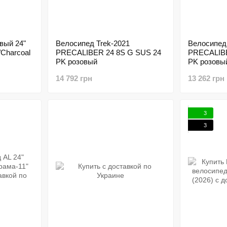
вый 24"
Велосипед Trek-2021
Велосипед 
/Charcoal
PRECALIBER 24 8S G SUS 24
PRECALIBE
PK розовый
PK розовы
14 792 грн
13 262 грн
3
3