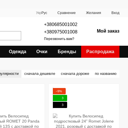
Сравнение
Укр
Рус
Желания
Вход
+380685001002
Мой заказ
+380975001008
Перезвонить вам?
Одежда
Очки
Бренды
Распродажа
пулярности
сначала дешевле
сначала дороже
по названию
−9%
3
3