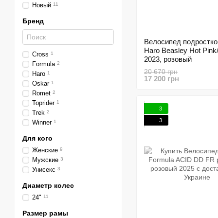
Новый
11
Бренд
Велосипед подростко
Haro Beasley Hot Pink
Cross
1
2023, розовый
Formula
2
20 670 грн
Haro
1
17 200 грн
Oskar
1
Romet
2
Toprider
1
3
Trek
2
3
Winner
1
Для кого
Женские
9
Мужские
3
Унисекс
3
Диаметр колес
24"
11
Размер рамы