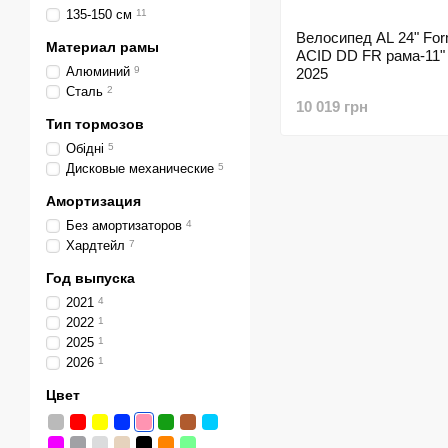
135-150 см
11
Велосипед AL 24" For
Материал рамы
ACID DD FR рама-11"
Алюминий
9
2025
Сталь
2
10 019 грн
Тип тормозов
Обідні
5
Дисковые механические
5
Амортизация
Без амортизаторов
4
Хардтейл
7
Год выпуска
2021
4
2022
1
2025
1
2026
1
Цвет