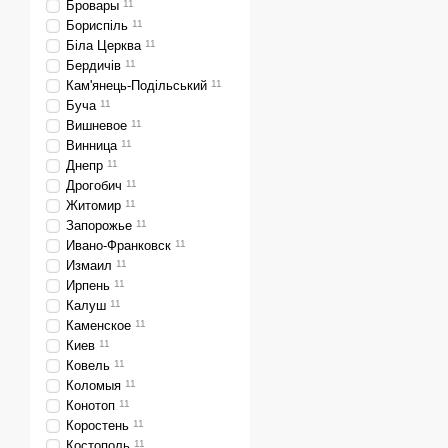
Бровары
11
Бориспіль
11
Біла Церква
11
Бердичів
11
Кам'янець-Подільський
11
Буча
11
Вишневое
11
Винница
11
Днепр
11
Дрогобич
11
Житомир
11
Запорожье
11
Ивано-Франковск
11
Измаил
11
Ирпень
11
Калуш
11
Каменское
11
Киев
11
Ковель
11
Коломыя
11
Конотоп
11
Коростень
11
Костополь
11