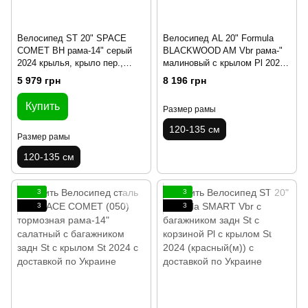
Велосипед ST 20" SPACE
Велосипед AL 20" Formula
COMET BH рама-14" серый
BLACKWOOD AM Vbr рама-"
2024 крылья, крыло пер.,
малиновый с крылом Pl 2024
крыло зад., подножка, звонок
(оранжевый)
5 979 грн
8 196 грн
Купить
Размер рамы
120-135 см
Размер рамы
120-135 см
3
3
3
3