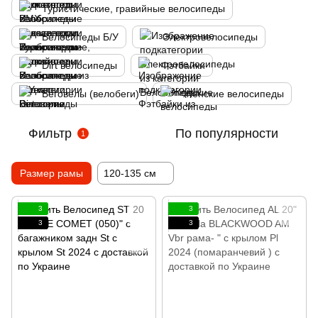
Туристические, гравийные велосипеды
Велосипеды Б/У
Электровелосипеды
Dirt велосипеды
Фэтбайки
Беговелы (велобеги)
Женские велосипеды
Фильтр
По популярности
1
Размер рамы
120-135 см
3
3
3
3