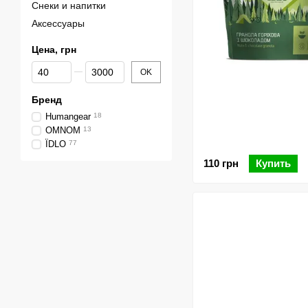
Снеки и напитки
Аксессуары
Цена, грн
От Цена, грн
До Цена, грн
OK
Бренд
Humangear
18
OMNOM
13
ЇDLO
77
110 грн
Купить