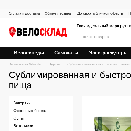
Перейти к основному контенту
Оплата и доставка
Обмен и возврат
Договор публичной оферты
П
Твой идеальный маршрут на
Велосипеды
Самокаты
Электроскутеры
Веломагазин Velosklad
Туризм
Сублимированная и быстро приготовляем
Сублимированная и быстро
пища
Завтраки
Основные блюда
Супы
Батончики