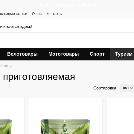
Следи за скидками в instagram
олезные статьи
О нас
Контакты
чинается здесь!
Велотовары
Мототовары
Спорт
Туризм
ая пища
 приготовляемая
по по
Сортировка: