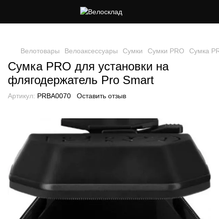
Следи за скидками в instagram
Велотовары
Велоаксессуары
Сумки
Сумки PRO
Сумка PR
Сумка PRO для установки на
флягодержатель Pro Smart
Артикул:
PRBA0070
Оставить отзыв