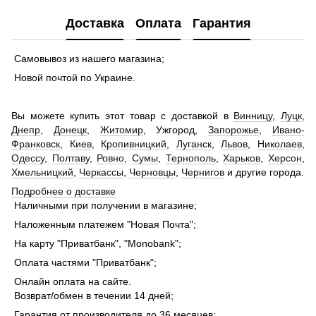
Доставка
Оплата
Гарантия
Самовывоз из нашего магазина;
Новой почтой по Украине.
Вы можете купить этот товар с доставкой в
Винницу
,
Луцк
,
Днепр
,
Донецк
,
Житомир
, Ужгород,
Запорожье
,
Ивано-
Франковск
,
Киев
,
Кропивницкий
,
Луганск
,
Львов
,
Николаев
,
Одессу
,
Полтаву
,
Ровно
,
Сумы
,
Тернополь
,
Харьков
,
Херсон
,
Хмельницкий
,
Черкассы
,
Черновцы
,
Чернигов
и другие города.
Подробнее о доставке
Наличными при получении в магазине;
Наложенным платежем "Новая Почта";
На карту "Приватбанк", "Monobank";
Оплата частями "Приватбанк";
Онлайн оплата на сайте.
Возврат/обмен в течении 14 дней;
Гарантия от производителя до 36 месяцев;