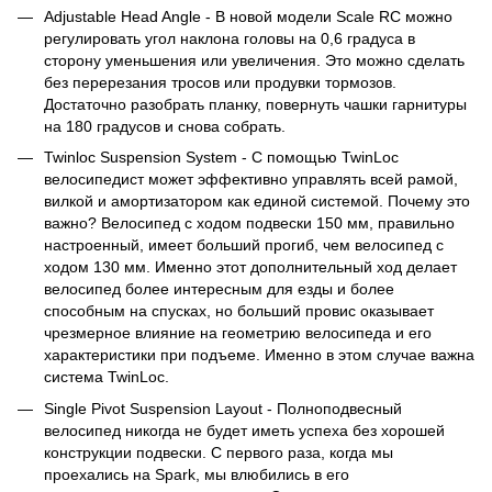
Adjustable Head Angle - В новой модели Scale RC можно
регулировать угол наклона головы на 0,6 градуса в
сторону уменьшения или увеличения. Это можно сделать
без перерезания тросов или продувки тормозов.
Достаточно разобрать планку, повернуть чашки гарнитуры
на 180 градусов и снова собрать.
Twinloc Suspension System - С помощью TwinLoc
велосипедист может эффективно управлять всей рамой,
вилкой и амортизатором как единой системой. Почему это
важно? Велосипед с ходом подвески 150 мм, правильно
настроенный, имеет больший прогиб, чем велосипед с
ходом 130 мм. Именно этот дополнительный ход делает
велосипед более интересным для езды и более
способным на спусках, но больший провис оказывает
чрезмерное влияние на геометрию велосипеда и его
характеристики при подъеме. Именно в этом случае важна
система TwinLoc.
Single Pivot Suspension Layout - Полноподвесный
велосипед никогда не будет иметь успеха без хорошей
конструкции подвески. С первого раза, когда мы
проехались на Spark, мы влюбились в его