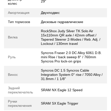
29"
колес
Амортизация
Двухподвес
Тип тормозов
Дисковые гидравлические
RockShox Judy Silver TK Solo Air
15x110mm QR axle / 42mm offset /
Вилка
Tapered Steerer 2-Modes / Reb. Adj. /
Lockout / 130mm travel
Syncros Fraser 2.0 DC Alloy 6061 D.B.
Руль
mini Rise / back sweep 8° / 760mm
Syncros Pro lock-on grips
Syncros DC 1.5 Syncros Cable
Винос
Integration System 0° rise / 7050 Alloy /
31.8mm / 1 1/8"
Задний
SRAM NX Eagle 12 Speed
переключатель
Ручки
SRAM SX Eagle Trigger
переключения