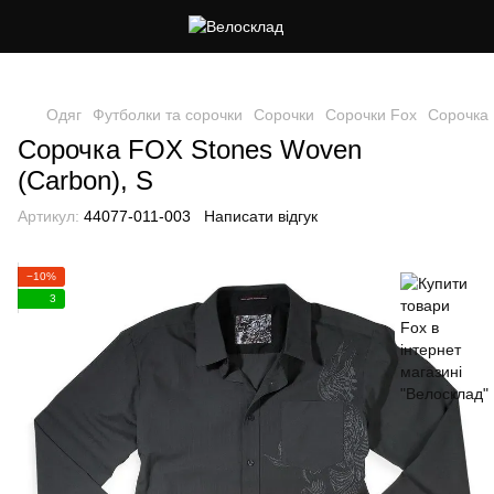
Cлідкуй за знижками в instagram
Одяг
Футболки та сорочки
Сорочки
Сорочки Fox
Сорочка 
Сорочка FOX Stones Woven
(Carbon), S
Артикул:
44077-011-003
Написати відгук
−10%
3