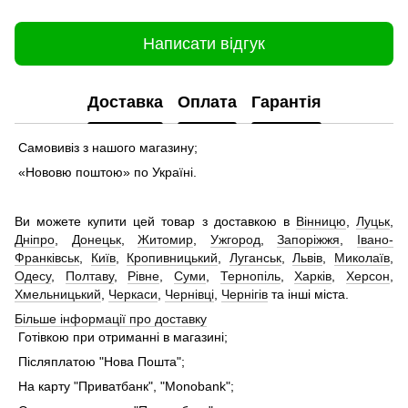
Написати відгук
Доставка
Оплата
Гарантія
Самовивіз з нашого магазину;
«Нововю поштою» по Україні.
Ви можете купити цей товар з доставкою в
Вінницю
,
Луцьк
,
Дніпро
,
Донецьк
,
Житомир
,
Ужгород
,
Запоріжжя
,
Івано-
Франківськ
,
Київ
,
Кропивницький
,
Луганськ
,
Львів
,
Миколаїв
,
Одесу
,
Полтаву
,
Рівне
,
Суми
,
Тернопіль
,
Харків
,
Херсон
,
Хмельницький
,
Черкаси
,
Чернівці
,
Чернігів
та інші міста.
Більше інформації про доставку
Готівкою при отриманні в магазині;
Післяплатою "Нова Пошта";
На карту "Приватбанк", "Monobank";