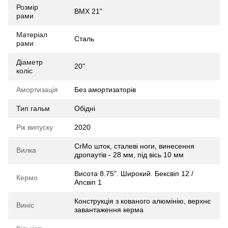
Розмір
BMX 21"
рами
Матеріал
Сталь
рами
Діаметр
20"
коліс
Амортизація
Без амортизаторів
Тип гальм
Обідні
Рік випуску
2020
CrMo шток, сталеві ноги, винесення
Вилка
дропаутів - 28 мм, під вісь 10 мм
Висота 8.75". Широкий. Бексвіп 12 /
Кермо
Апсвіп 1
Конструкція з кованого алюмінію, верхнє
Виніс
завантаження керма