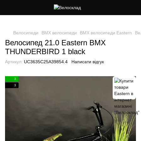
Cлідкуй за знижками в instagram
Велосипеди
BMX велосипеди
BMX велосипеди Eastern
Ве
Велосипед 21.0 Eastern BMX
THUNDERBIRD 1 black
Артикул:
UC3635C25A39854.4
Написати відгук
3
3