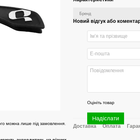
Бренд
Новий відгук або комента
Оцініть товар
Надіслати
його можна лише під замовлення.
Доставка
Оплата
Гара
 можуть знаходитись на різних