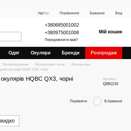
Порівняння
Укр
Рус
Бажання
Вхід
+380685001002
Мій кошик
+380975001008
Передзвонити вам?
Одяг
Окуляри
Бренди
Розпродаж
Велоекіпірування
Велоокуляри і лінзи
Велоокуляри
 дужки окулярів HQBC QX3, чорні
и окулярів HQBC QX3, чорні
Артикул
Q091210
Порівняти
В бажання
швидко