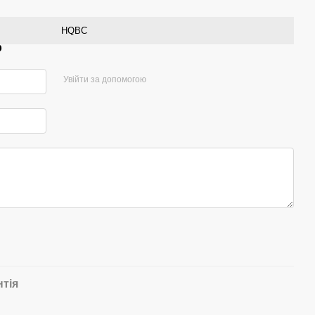
HQBC
р
Увійти за допомогою
нтія