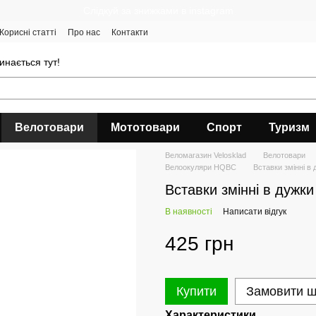
Cлідкуй за знижками в instagram
Корисні статті
Про нас
Контакти
инається тут!
Велотовари
Мототовари
Спорт
Туризм
Веломагазин Velosklad
Велотовари
Велоокуляри HQBC
Вставки змінні в
Вставки змінні в дужк
В наявності
Написати відгук
425 грн
Купити
Замовити 
Характеристики