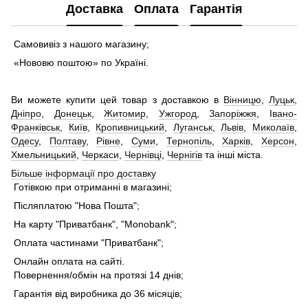
Доставка
Оплата
Гарантія
Самовивіз з нашого магазину;
«Нововю поштою» по Україні.
Ви можете купити цей товар з доставкою в
Вінницю
,
Луцьк
,
Дніпро
,
Донецьк
,
Житомир
,
Ужгород
,
Запоріжжя
,
Івано-
Франківськ
,
Київ
,
Кропивницький
,
Луганськ
,
Львів
,
Миколаїв
,
Одесу
,
Полтаву
,
Рівне
,
Суми
,
Тернопіль
,
Харків
,
Херсон
,
Хмельницький
,
Черкаси
,
Чернівці
,
Чернігів
та інші міста.
Більше інформації про доставку
Готівкою при отриманні в магазині;
Післяплатою "Нова Пошта";
На карту "Приватбанк", "Monobank";
Оплата частинами "Приватбанк";
Онлайн оплата на сайті.
Повернення/обмін на протязі 14 днів;
Гарантія від виробника до 36 місяців;