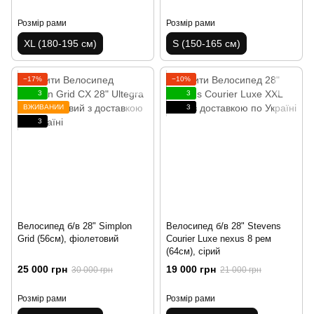
Розмір рами
Розмір рами
XL (180-195 см)
S (150-165 см)
−17%
−10%
3
3
ВЖИВАНИЙ
3
3
Велосипед б/в 28" Simplon
Велосипед б/в 28" Stevens
Grid (56см), фіолетовий
Courier Luxe nexus 8 рем
(64см), сірий
25 000 грн
19 000 грн
30 000 грн
21 000 грн
Розмір рами
Розмір рами