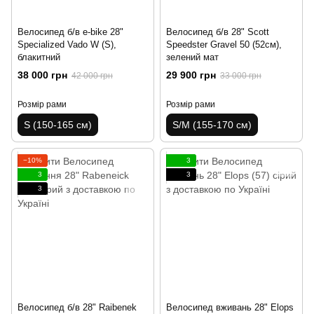
Велосипед б/в e-bike 28"
Велосипед б/в 28" Scott
Specialized Vado W (S),
Speedster Gravel 50 (52см),
блакитний
зелений мат
38 000 грн
29 900 грн
42 000 грн
33 000 грн
Розмір рами
Розмір рами
S (150-165 см)
S/M (155-170 см)
−10%
3
3
3
3
Велосипед б/в 28" Raibenek
Велосипед вживань 28" Elops