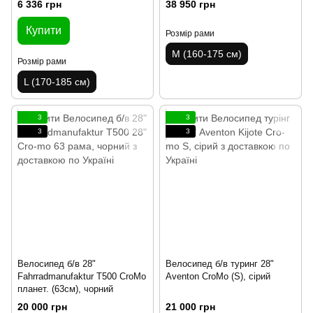
6 336 грн
38 950 грн
Купити
Розмір рами
M (160-175 см)
Розмір рами
L (170-185 см)
3
3
3
3
Велосипед б/в 28"
Велосипед б/в туринг 28"
Fahrradmanufaktur T500 CroMo
Aventon CroMo (S), сірий
планет. (63см), чорний
20 000 грн
21 000 грн