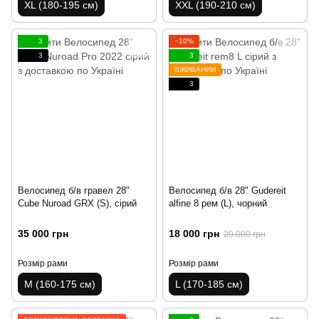
XL (180-195 см)
XXL (190-210 см)
3
−10%
3
3
ВЖИВАНИЙ
3
Велосипед б/в гравел 28"
Велосипед б/в 28" Gudereit
Cube Nuroad GRX (S), сірий
alfine 8 рем (L), чорний
35 000 грн
18 000 грн
20 000 грн
Розмір рами
Розмір рами
M (160-175 см)
L (170-185 см)