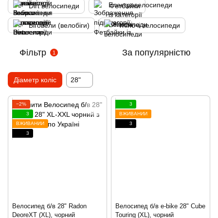
Dirt велосипеди
Фетбайки
Біговели (велобіги)
Жіночі велосипеди
Фільтр
За популярністю
1
Діаметр коліс
28"
−2%
3
3
ВЖИВАНИЙ
ВЖИВАНИЙ
3
3
Велосипед б/в 28" Radon
Велосипед б/в e-bike 28" Cube
DeoreXT (XL), чорний
Touring (XL), чорний