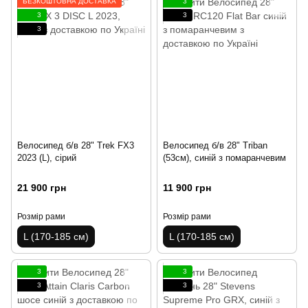
БЕЗКОШТОВНА ДОСТАВКА
3
3
3
3
Велосипед б/в 28" Trek FX3
Велосипед б/в 28" Triban
2023 (L), сірий
(53см), синій з помаранчевим
21 900 грн
11 900 грн
Розмір рами
Розмір рами
L (170-185 см)
L (170-185 см)
3
3
3
3