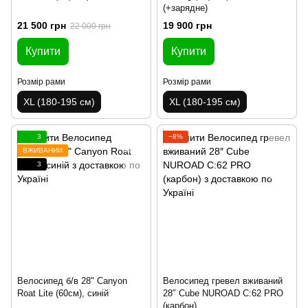
(+зарядне)
21 500 грн
19 900 грн
22 000 грн
Купити
Купити
Розмір рами
Розмір рами
XL (180-195 см)
XL (180-195 см)
3
−8%
ВЖИВАНИЙ
3
Велосипед б/в 28" Canyon
Велосипед гревел вживаний
Roat Lite (60см), синій
28″ Cube NUROAD C:62 PRO
(карбон)