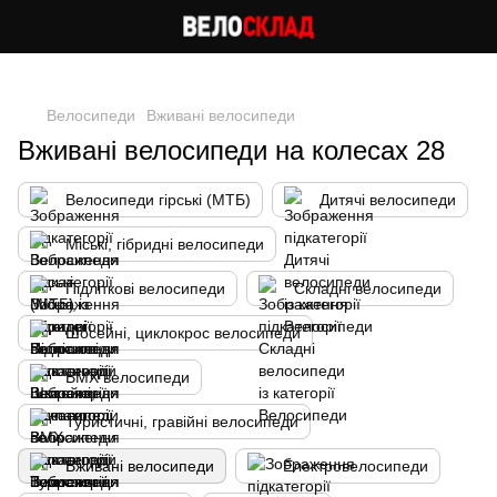
Cлідкуй за знижками в instagram
Велосипеди
Вживані велосипеди
Вживані велосипеди на колесах 28
Велосипеди гірські (МТБ)
Дитячі велосипеди
Міські, гібридні велосипеди
Підліткові велосипеди
Складні велосипеди
Шосейні, циклокрос велосипеди
BMX велосипеди
Туристичні, гравійні велосипеди
Вживані велосипеди
Електровелосипеди