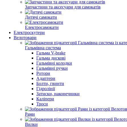
Запчастини та аксесуари для самокатів
Дитячі самокати
Електросамокати
Електроскутери
Велотовари
Гальмівна система
Гальма V-brake
Гальма дисковi
Гальмівні колодки
Гальмівні ручки
Ротори
Адаптери
Болти, гвинти
Гідролінії
Затиски, наконечники
Каліпери
Троси
Рами
Вилки