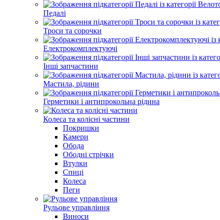
Педалі
Троси та сорочки
Електрокомплектуючі
Інші запчастини
Мастила, рідини
Герметики і антипрокольна рідина
Колеса та колісні частини
Покришки
Камери
Обода
Ободні стрічки
Втулки
Спиці
Колеса
Пеги
Рульове управління
Виноси