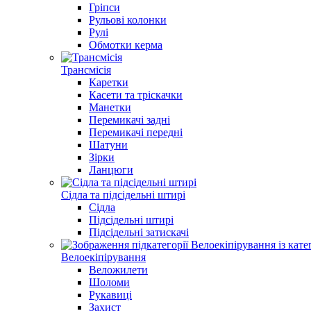
Гріпси
Рульові колонки
Рулі
Обмотки керма
Трансмісія
Каретки
Касети та тріскачки
Манетки
Перемикачі задні
Перемикачі передні
Шатуни
Зірки
Ланцюги
Сідла та підсідельні штирі
Сідла
Підсідельні штирі
Підсідельні затискачі
Велоекіпірування
Веложилети
Шоломи
Рукавиці
Захист