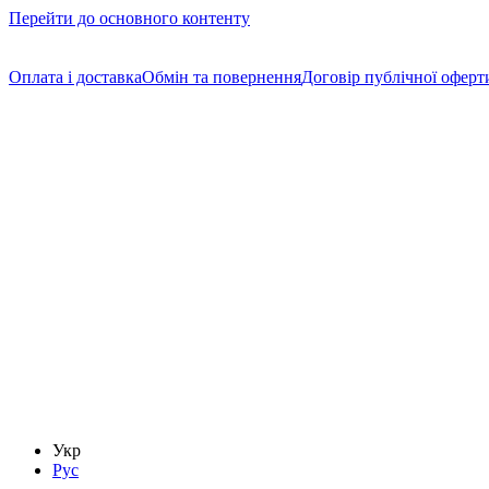
Перейти до основного контенту
Cлідкуй за знижками в instagram
Оплата і доставка
Обмін та повернення
Договір публічної оферт
Укр
Рус