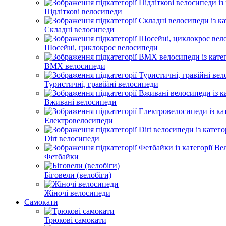
Підліткові велосипеди
Складні велосипеди
Шосейні, циклокрос велосипеди
BMX велосипеди
Туристичні, гравійні велосипеди
Вживані велосипеди
Електровелосипеди
Dirt велосипеди
Фетбайки
Біговели (велобіги)
Жіночі велосипеди
Самокати
Трюкові самокати