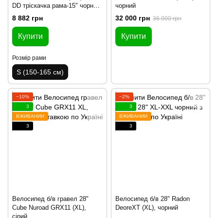
DD тріскачка рама-15" чорно-
чорний
помаранчевий 2024
8 882 грн
32 000 грн
36 000 грн
Купити
Купити
Розмір рами
S (150-165 см)
−10%
−2%
3
3
ВЖИВАНИЙ
ВЖИВАНИЙ
3
3
Велосипед б/в гравел 28"
Велосипед б/в 28" Radon
Cube Nuroad GRX11 (XL),
DeoreXT (XL), чорний
сірий