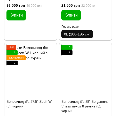
36 000 грн
21 500 грн
40 000 грн
22 000 грн
Купити
Купити
Розмір рами
XL (180-195 см)
−6%
3
3
3
ВЖИВАНИЙ
3
Велосипед б/в 27,5" Scott W
Велосипед б/в 28" Bergamont
(L), чорний
Vitess nexus 8 ремінь (L),
чорний