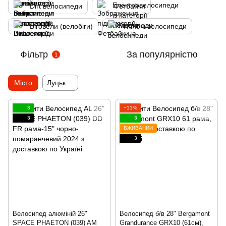
Dirt велосипеди
Фетбайки
Біговели (велобіги)
Жіночі велосипеди
Фільтр
За популярністю
1
Місто
Луцьк
3
−11%
3
3
ВЖИВАНИЙ
3
Велосипед алюміній 26"
Велосипед б/в 28" Bergamont
SPACE PHAETON (039) AM
Grandurance GRX10 (61см),