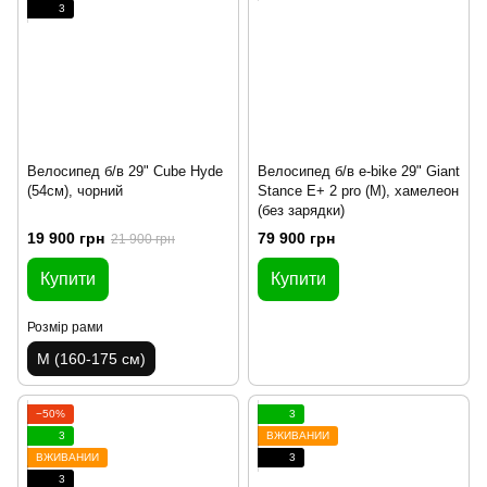
3
Велосипед б/в 29" Cube Hyde
Велосипед б/в e-bike 29" Giant
(54см), чорний
Stance E+ 2 pro (M), хамелеон
(без зарядки)
19 900 грн
79 900 грн
21 900 грн
Купити
Купити
Розмір рами
M (160-175 см)
−50%
3
3
ВЖИВАНИЙ
ВЖИВАНИЙ
3
3