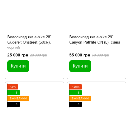
Велосипед б/в e-bike 28"
Велосипед б/в e-bike 29"
Gudereit Onstreet (50см),
Canyon Pathlite ON (L), синій
чорний
25 000 грн
55 000 грн
28 000 грн
60 000 грн
Купити
Купити
−2%
−16%
3
3
ВЖИВАНИЙ
ВЖИВАНИЙ
3
3