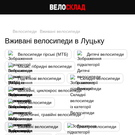
Cлідкуй за знижками в instagram
Велосипеди
Вживані велосипеди
Вживані велосипеди в Луцьку
Велосипеди гірські (МТБ)
Дитячі велосипеди
Міські, гібридні велосипеди
Підліткові велосипеди
Складні велосипеди
Шосейні, циклокрос велосипеди
BMX велосипеди
Туристичні, гравійні велосипеди
Вживані велосипеди
Електровелосипеди