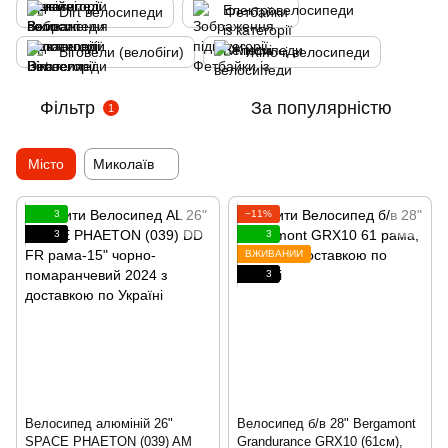
Dirt велосипеди
Фетбайки
Біговели (велобіги)
Жіночі велосипеди
Фільтр
За популярністю
1
Місто
Миколаїв
3
−11%
3
3
ВЖИВАНИЙ
3
Велосипед алюміній 26"
Велосипед б/в 28" Bergamont
SPACE PHAETON (039) AM
Grandurance GRX10 (61см),