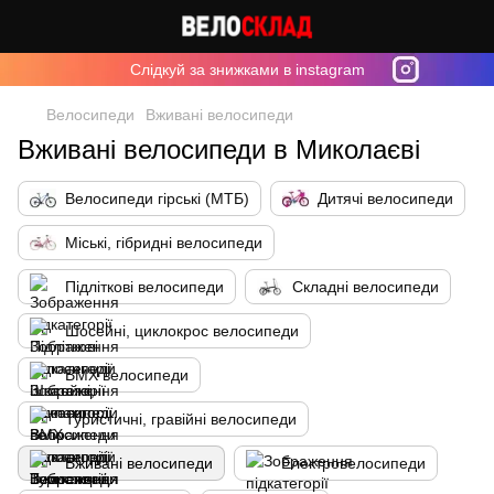
Cлідкуй за знижками в instagram
Велосипеди
Вживані велосипеди
Вживані велосипеди в Миколаєві
Велосипеди гірські (МТБ)
Дитячі велосипеди
Міські, гібридні велосипеди
Підліткові велосипеди
Складні велосипеди
Шосейні, циклокрос велосипеди
BMX велосипеди
Туристичні, гравійні велосипеди
Вживані велосипеди
Електровелосипеди