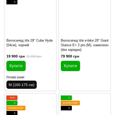
3
Велосипед б/в 29" Cube Hyde
Велосипед б/в e-bike 29" Giant
(54см), чорний
Stance E+ 2 pro (M), хамелеон
(без зарядки)
19 900 грн
79 900 грн
21 900 грн
Купити
Купити
Розмір рами
M (160-175 см)
−50%
3
3
ВЖИВАНИЙ
ВЖИВАНИЙ
3
3