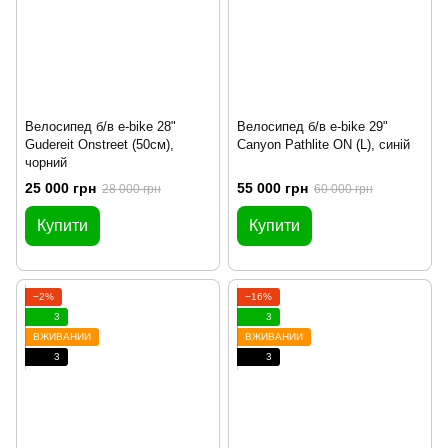
Велосипед б/в e-bike 28"
Велосипед б/в e-bike 29"
Gudereit Onstreet (50см),
Canyon Pathlite ON (L), синій
чорний
25 000 грн
55 000 грн
28 000 грн
60 000 грн
Купити
Купити
−2%
−16%
3
3
ВЖИВАНИЙ
ВЖИВАНИЙ
3
3