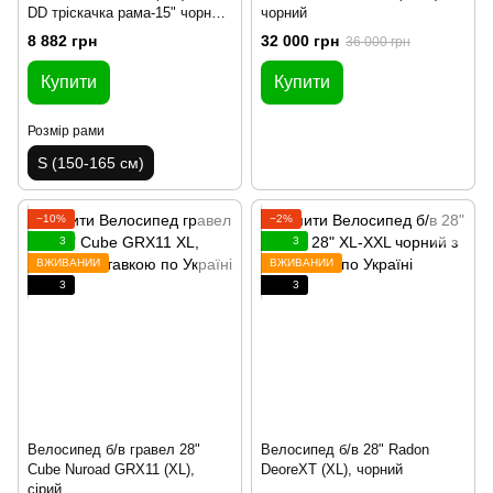
DD тріскачка рама-15" чорно-
чорний
помаранчевий 2024
8 882 грн
32 000 грн
36 000 грн
Купити
Купити
Розмір рами
S (150-165 см)
−10%
−2%
3
3
ВЖИВАНИЙ
ВЖИВАНИЙ
3
3
Велосипед б/в гравел 28"
Велосипед б/в 28" Radon
Cube Nuroad GRX11 (XL),
DeoreXT (XL), чорний
сірий