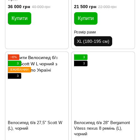
36 000 грн
21 500 грн
40 000 грн
22 000 грн
Купити
Купити
Розмір рами
XL (180-195 см)
−6%
3
3
3
ВЖИВАНИЙ
3
Велосипед б/в 27,5" Scott W
Велосипед б/в 28" Bergamont
(L), чорний
Vitess nexus 8 ремінь (L),
чорний