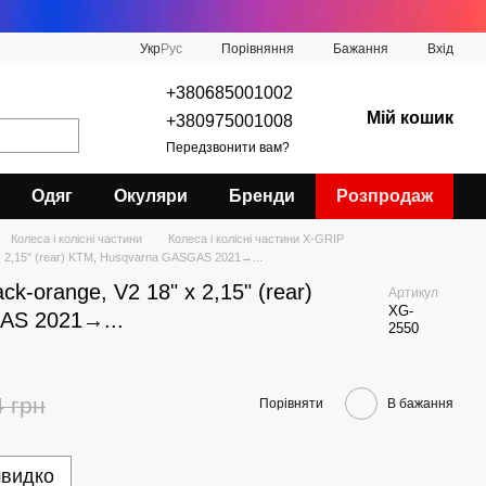
Порівняння
Укр
Рус
Бажання
Вхід
+380685001002
Мій кошик
+380975001008
Передзвонити вам?
Одяг
Окуляри
Бренди
Розпродаж
Колеса і колісні частини
Колеса і колісні частини X-GRIP
 x 2,15" (rear) KTM, Husqvarna GASGAS 2021→...
ck-orange, V2 18" x 2,15" (rear)
Артикул
XG-
AS 2021→...
2550
4 грн
Порівняти
В бажання
швидко