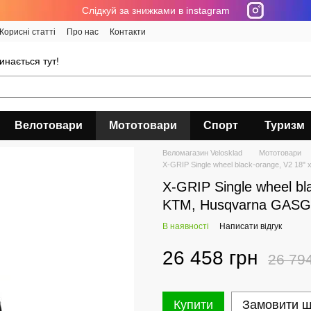
Cлідкуй за знижками в instagram
Корисні статті
Про нас
Контакти
инається тут!
Велотовари
Мототовари
Спорт
Туризм
Веломагазин Velosklad
Мототовари
X-GRIP Single wheel black-orange, V2 18"
X-GRIP Single wheel bla
KTM, Husqvarna GASG
В наявності
Написати відгук
26 458 грн
26 79
Купити
Замовити 