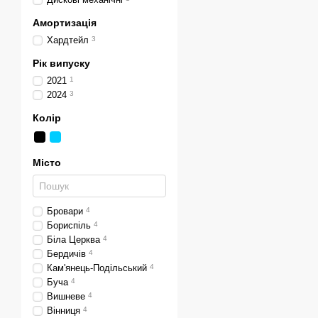
Амортизація
Хардтейл
3
Рік випуску
2021
1
2024
3
Колір
Місто
Бровари
4
Бориспіль
4
Біла Церква
4
Бердичів
4
Кам'янець-Подільський
4
Буча
4
Вишневе
4
Вінниця
4