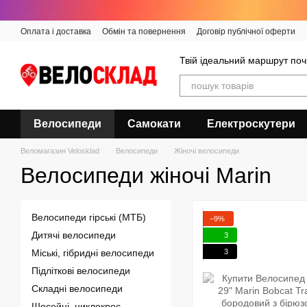
Перейти до основного контенту
Оплата і доставка
Обмін та повернення
Договір публічної оферти
Твій ідеальний маршрут поч
Велосипеди
Самокати
Електроскутери
Веломагазин Velosklad
Велосипеди
Жіночі велосипеди
Велосипеди жіночі Marin
Велосипеди гірські (МТБ)
−9%
Дитячі велосипеди
3
3
Міські, гібридні велосипеди
Підліткові велосипеди
Складні велосипеди
Шосейні, циклокрос