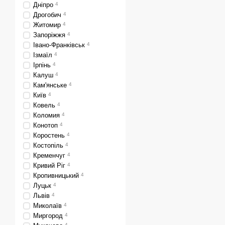
Дніпро
4
Дрогобич
4
Житомир
4
Запоріжжя
4
Івано-Франківськ
4
Ізмаїл
4
Ірпінь
4
Калуш
4
Кам'янське
4
Київ
4
Ковель
4
Коломия
4
Конотоп
4
Коростень
4
Костопіль
4
Кременчуг
4
Кривий Ріг
4
Кропивницький
4
Луцьк
4
Львів
4
Миколаїв
4
Миргород
4
4