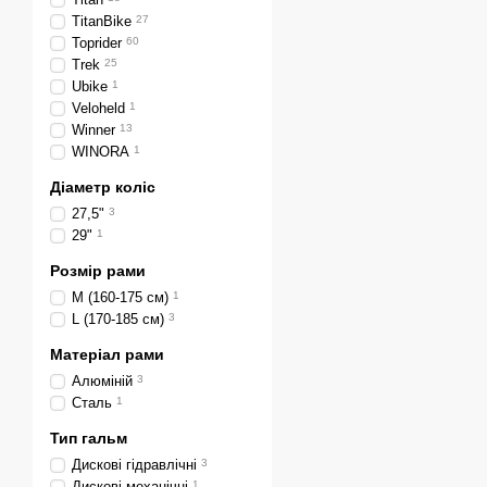
TitanBike
27
Toprider
60
Trek
25
Ubike
1
Veloheld
1
Winner
13
WINORA
1
Діаметр коліс
27,5"
3
29"
1
Розмір рами
M (160-175 см)
1
L (170-185 см)
3
Матеріал рами
Алюміній
3
Сталь
1
Тип гальм
Дискові гідравлічні
3
Дискові механічні
1