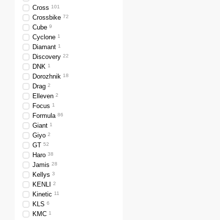
Cross
101
Crossbike
72
Cube
9
Cyclone
1
Diamant
1
Discovery
22
DNK
1
Dorozhnik
18
Drag
2
Elleven
2
Focus
1
Formula
86
Giant
1
Giyo
2
GT
52
Haro
38
Jamis
28
Kellys
3
KENLI
2
Kinetic
11
KLS
6
KMC
1