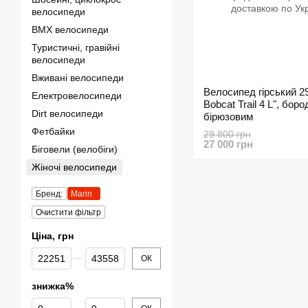
велосипеди
BMX велосипеди
Туристичні, гравійні
велосипеди
Вживані велосипеди
Велосипед гірський 29
Електровелосипеди
Bobcat Trail 4 L", бор
Dirt велосипеди
бірюзовим
Фетбайки
29 800 грн
27 000 грн
Біговели (велобіги)
Жіночі велосипеди
Бренд:
Marin
Очистити фільтр
Ціна, грн
Від Ціна, грн
До Ціна, грн
ОК
знижка%
Від знижка%
До знижка%