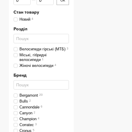
ОК
Стан товару
Новий
4
Розділ
Велосипеди гірські (МТБ)
3
Міські, гібридні
велосипеди
1
Жіночі велосипеди
4
Бренд
Bergamont
20
Bulls
2
Cannondale
6
Canyon
2
Champion
4
Corratec
3
Cronus
5