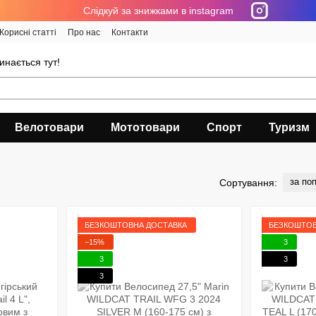
Cлідкуй за знижками в instagram
Корисні статті
Про нас
Контакти
инається тут!
Велотовари
Мототовари
Спорт
Туризм
за по
Сортування:
БЕЗКОШТОВНА ДОСТАВКА
БЕЗКОШТОВ
−15%
3
3
3
3