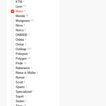
KTM
1
Leon
15
Marin
4
Merida
42
Mongoose
19
Nirve
8
Norco
5
ONRIDE
5
Orbea
2
Oskar
1
Outleap
101
Polisport
2
Polygon
16
Pride
14
Rabeneick
1
Riese & Müller
1
Romet
5
Scott
8
Sparto
1
Specialized
1
Squirt
1
Stolen
1
Titan
18