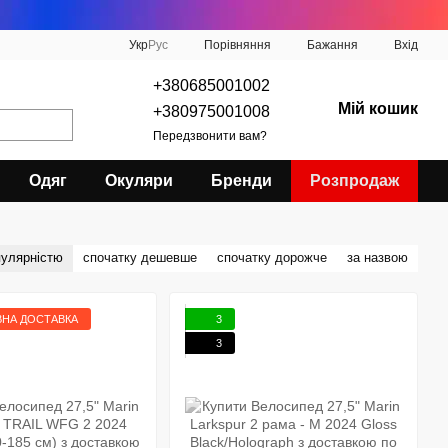
Порівняння
Укр
Рус
Бажання
Вхід
+380685001002
Мій кошик
+380975001008
Передзвонити вам?
Одяг
Окуляри
Бренди
Розпродаж
пулярністю
спочатку дешевше
спочатку дорожче
за назвою
НА ДОСТАВКА
3
3