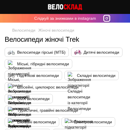
Cлідкуй за знижками в instagram
Велосипеди
Жіночі велосипеди
Велосипеди жіночі Trek
Велосипеди гірські (МТБ)
Дитячі велосипеди
Міські, гібридні велосипеди
Підліткові велосипеди
Складні велосипеди
Шосейні, циклокрос велосипеди
BMX велосипеди
Туристичні, гравійні велосипеди
Вживані велосипеди
Електровелосипеди