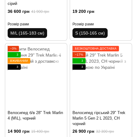
сірий
36 600 грн
19 200 грн
41 900 грн
Розмір рами
Розмір рами
M/L (165-183 см)
S (150-165 см)
−3%
БЕЗКОШТОВНА ДОСТАВКА
3
−17%
ВЖИВАНИЙ
3
3
3
Велосипед б/в 28" Trek Marlin
Велосипед гірський 29" Trek
4 (M\L), чорний
Marlin 5 Gen 2 L 2023, CH
чорний
14 900 грн
26 900 грн
15 400 грн
32 300 грн