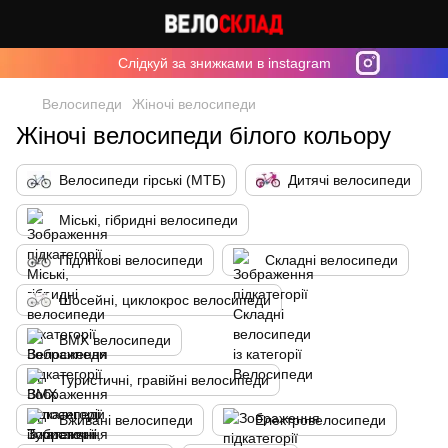
Cлідкуй за знижками в instagram
Велосипеди
Жіночі велосипеди
Жіночі велосипеди білого кольору
Велосипеди гірські (МТБ)
Дитячі велосипеди
Міські, гібридні велосипеди
Підліткові велосипеди
Складні велосипеди
Шосейні, циклокрос велосипеди
BMX велосипеди
Туристичні, гравійні велосипеди
Вживані велосипеди
Електровелосипеди