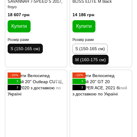
SAVANNAH 7-SPEED S 2017,
BLISS ELITE M black
froyo
18 607 грн
14 186 грн
Купити
Купити
Розмір рами
Розмір рами
S (150-165 см)
S (150-165 см)
M (160-175 см)
−20%
−20%
3
3
3
3