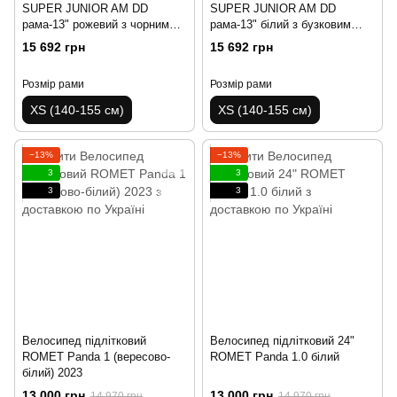
SUPER JUNIOR AM DD
SUPER JUNIOR AM DD
рама-13" рожевий з чорним
рама-13" білий з бузковим
(матовий) 2024
2024
15 692 грн
15 692 грн
Розмір рами
Розмір рами
XS (140-155 см)
XS (140-155 см)
−13%
−13%
3
3
3
3
Велосипед підлітковий
Велосипед підлітковий 24"
ROMET Panda 1 (вересово-
ROMET Panda 1.0 білий
білий) 2023
13 000 грн
13 000 грн
14 970 грн
14 970 грн