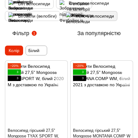
Dirt велосипеди
Фетбайки
Біговели (велобіги)
Жіночі велосипеди
Фільтр
За популярністю
1
Колір
Білий
−20%
−20%
3
3
3
3
Велосипед гірський 27,5"
Велосипед гірський 27,5"
Mongoose TYAX SPORT W,
Mongoose MONTANA COMP W