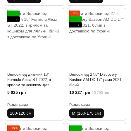
3
−5%
3
3
3
Велосипед дитячий 18"
Велосипед 27,5" Discovery
Formula Alicia ST 2022, з
Bastion AM DD 17" рама 2021,
крилом та кошиком для
білий
ляльки, білий
5 025 грн
10 227 грн
10 765 грн
Розмір рами
Розмір рами
100-120 см
M (160-175 см)
−15%
3