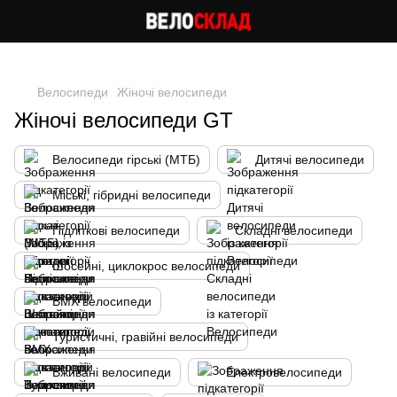
Cлідкуй за знижками в instagram
Велосипеди
Жіночі велосипеди
Жіночі велосипеди GT
Велосипеди гірські (МТБ)
Дитячі велосипеди
Міські, гібридні велосипеди
Підліткові велосипеди
Складні велосипеди
Шосейні, циклокрос велосипеди
BMX велосипеди
Туристичні, гравійні велосипеди
Вживані велосипеди
Електровелосипеди