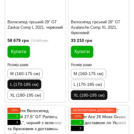
Велосипед гірський 29" GT
Велосипед гірський 29" GT
Zaskar Comp L 2021, червоний
Avalanche Comp XL 2021,
бірюзовий
58 679 грн
33 210 грн
73 349 грн
Купити
Купити
Розмір рами
Розмір рами
M (160-175 см)
M (160-175 см)
L (170-185 см)
L (170-185 см)
XL (180-195 см)
XL (180-195 см)
−30%
БЕЗКОШТОВНА ДОСТАВКА
3
−20%
3
3
3