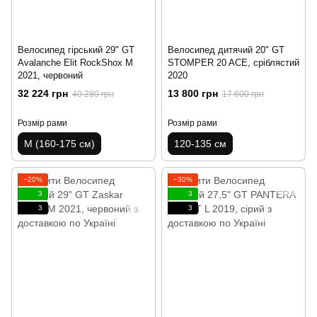
Велосипед гірський 29" GT
Велосипед дитячий 20" GT
Avalanche Elit RockShox M
STOMPER 20 ACE, сріблястий
2021, червоний
2020
32 224 грн
13 800 грн
40 280 грн
17 600 грн
Розмір рами
Розмір рами
M (160-175 см)
120-135 см
−20%
−30%
3
3
3
3