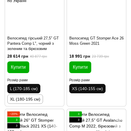
Велосипед гірський 27,5" GT
Велосипед GT Stomper Ace 26
Pantera Comp L", чорний з
Moss Green 2021
зеленим та бірюзовим
28 614 грн
18 991 грн
40 877 грн
23 739 грн
Купити
Купити
Розмір рами
Розмір рами
L (170-185 см)
XS (140-155 см)
XL (180-195 см)
−20%
3
3
3
3