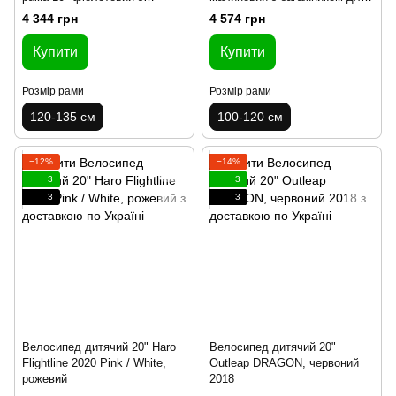
багажником для ляльок з ко
ляльок з корзиною Pl
4 344 грн
4 574 грн
Купити
Купити
Розмір рами
Розмір рами
120-135 см
100-120 см
−12%
−14%
3
3
3
3
Велосипед дитячий 20" Haro
Велосипед дитячий 20"
Flightline 2020 Pink / White,
Outleap DRAGON, червоний
рожевий
2018