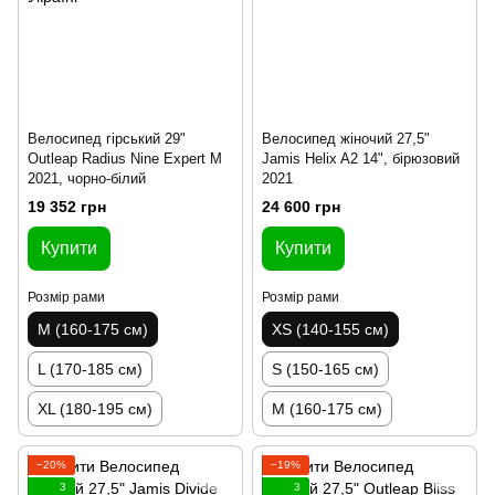
Велосипед гірський 29"
Велосипед жіночий 27,5"
Outleap Radius Nine Expert M
Jamis Helix A2 14", бірюзовий
2021, чорно-білий
2021
19 352 грн
24 600 грн
Купити
Купити
Розмір рами
Розмір рами
M (160-175 см)
XS (140-155 см)
L (170-185 см)
S (150-165 см)
XL (180-195 см)
M (160-175 см)
−20%
−19%
3
3