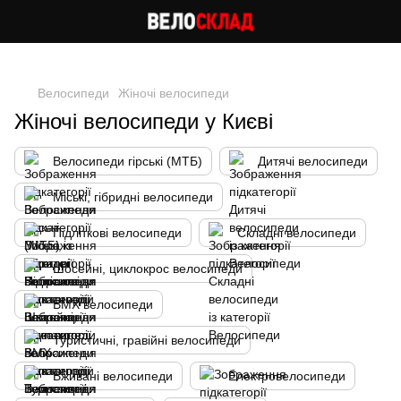
Cлідкуй за знижками в instagram
Велосипеди
Жіночі велосипеди
Жіночі велосипеди у Києві
Велосипеди гірські (МТБ)
Дитячі велосипеди
Міські, гібридні велосипеди
Підліткові велосипеди
Складні велосипеди
Шосейні, циклокрос велосипеди
BMX велосипеди
Туристичні, гравійні велосипеди
Вживані велосипеди
Електровелосипеди