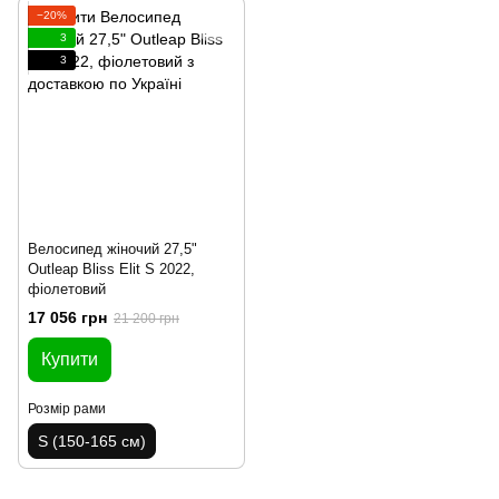
−20%
3
3
Велосипед жіночий 27,5"
Outleap Bliss Elit S 2022,
фіолетовий
17 056 грн
21 200 грн
Купити
Розмір рами
S (150-165 см)