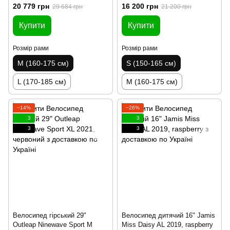
20 779 грн
16 200 грн
29 684 грн
21 200 грн
Купити
Купити
Розмір рами
Розмір рами
M (160-175 см)
S (150-165 см)
L (170-185 см)
M (160-175 см)
−14%
−26%
3
3
3
3
Велосипед гірський 29"
Велосипед дитячий 16" Jamis
Outleap Ninewave Sport M
Miss Daisy AL 2019, raspberry