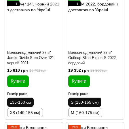
3
3
Велосипед жіночий 27,5"
Велосипед жіночий 27,5"
Jamis Divide Step-Over 12",
Outleap Bliss Expert S 2022,
чорний 2021
бордовий
15 810 грн
19 352 грн
19 762 грн
23 800 грн
Купити
Купити
Розмір рами
Розмір рами
135-150 см
S (150-165 см)
XS (140-155 см)
M (160-175 см)
−20%
−20%