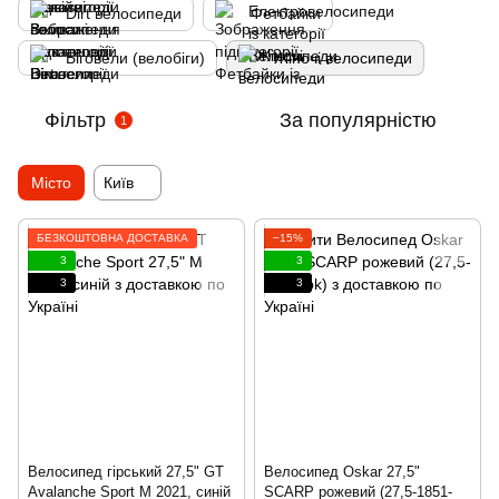
Dirt велосипеди
Фетбайки
Біговели (велобіги)
Жіночі велосипеди
Фільтр
За популярністю
1
Місто
Київ
БЕЗКОШТОВНА ДОСТАВКА
−15%
3
3
3
3
Велосипед гірський 27,5" GT
Велосипед Oskar 27,5"
Avalanche Sport M 2021, синій
SCARP рожевий (27,5-1851-