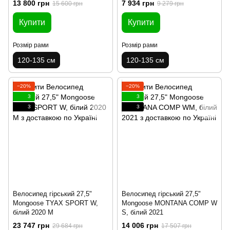
13 800 грн
7 934 грн
15 600 грн
9 279 грн
Купити
Купити
Розмір рами
Розмір рами
120-135 см
120-135 см
−20%
−20%
3
3
3
3
Велосипед гірський 27,5"
Велосипед гірський 27,5"
Mongoose TYAX SPORT W,
Mongoose MONTANA COMP W
білий 2020 M
S, білий 2021
23 747 грн
14 006 грн
29 684 грн
17 507 грн