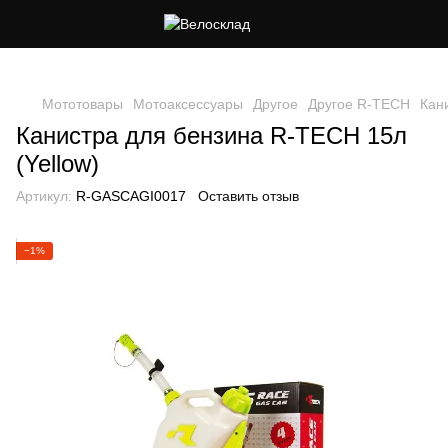
Следи за скидками в instagram
Мототовары
Мотоаксессуары
Другое
Другое R-TECH
Кан
Канистра для бензина R-TECH 15л
(Yellow)
Артикул:
R-GASCAGI0017
Оставить отзыв
−1%